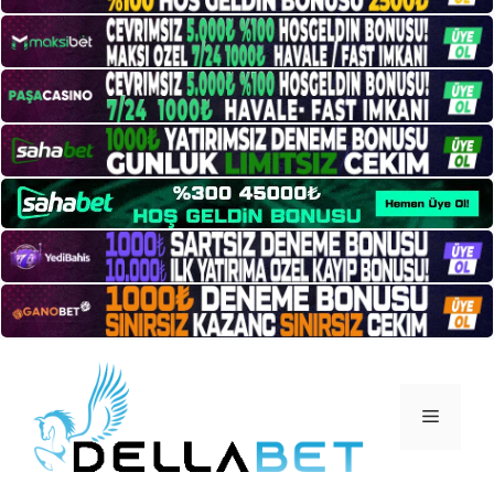
İçeriğe
atla
Menü