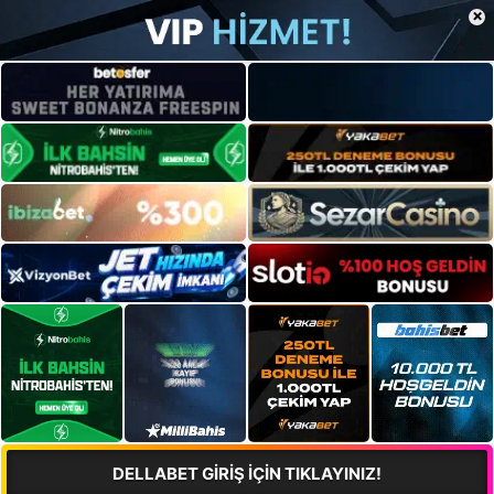
×
DELLABET GİRİŞ İÇİN TIKLAYINIZ!