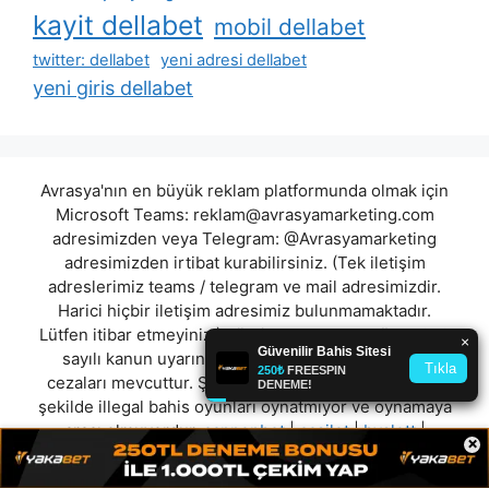
kayit dellabet
mobil dellabet
twitter: dellabet
yeni adresi dellabet
yeni giris dellabet
Avrasya'nın en büyük reklam platformunda olmak için
Microsoft Teams:
reklam@avrasyamarketing.com
adresimizden veya Telegram: @Avrasyamarketing
adresimizden irtibat kurabilirsiniz. (Tek iletişim
adreslerimiz teams / telegram ve mail adresimizdir.
Harici hiçbir iletişim adresimiz bulunmamaktadır.
Lütfen itibar etmeyiniz.) Türkiye yasalarına göre 7258
sayılı kanun uyarınca yasa dışı bahis oynamanın
cezaları mevcuttur. Şu an bulunduğunuz site hiç bir
şekilde illegal bahis oyunları oynatmıyor ve oynamaya
aracı olmuyordur.
cannonbet
|
casilot
|
byslott
|
×
kargabet
|
rinabet
|
betlivo
|
dengebet
|
hitbet-bahis