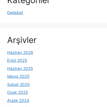
Dellabet
Arşivler
Haziran 2026
Eylül 2025
Haziran 2025
Mayıs 2025
Şubat 2025
Ocak 2025
Aralık 2024