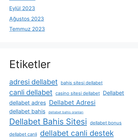
Eylül 2023
Ağustos 2023
Temmuz 2023
Etiketler
adresi dellabet
bahis sitesi dellabet
canli dellabet
Dellabet
casino sitesi dellabet
Dellabet Adresi
dellabet adres
dellabet bahis
dellabet bahis oranları
Dellabet Bahis Sitesi
dellabet bonus
dellabet canli destek
dellabet canli