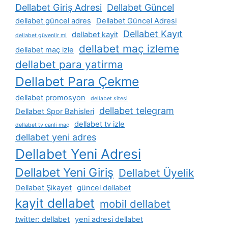
Dellabet Giriş Adresi
Dellabet Güncel
dellabet güncel adres
Dellabet Güncel Adresi
Dellabet Kayıt
dellabet kayit
dellabet güvenlir mi
dellabet maç izleme
dellabet maç izle
dellabet para yatirma
Dellabet Para Çekme
dellabet promosyon
dellabet sitesi
dellabet telegram
Dellabet Spor Bahisleri
dellabet tv izle
dellabet tv canli maç
dellabet yeni adres
Dellabet Yeni Adresi
Dellabet Yeni Giriş
Dellabet Üyelik
Dellabet Şikayet
güncel dellabet
kayit dellabet
mobil dellabet
twitter: dellabet
yeni adresi dellabet