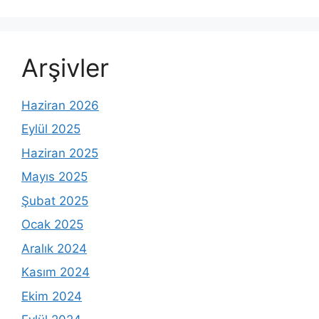
Arşivler
Haziran 2026
Eylül 2025
Haziran 2025
Mayıs 2025
Şubat 2025
Ocak 2025
Aralık 2024
Kasım 2024
Ekim 2024