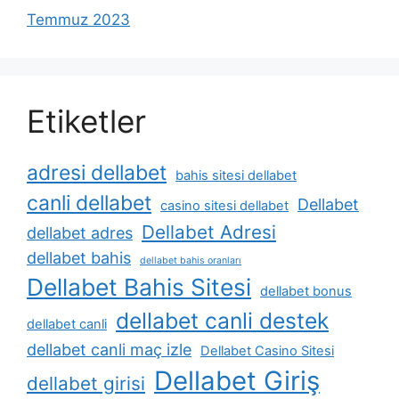
Temmuz 2023
Etiketler
adresi dellabet
bahis sitesi dellabet
canli dellabet
Dellabet
casino sitesi dellabet
Dellabet Adresi
dellabet adres
dellabet bahis
dellabet bahis oranları
Dellabet Bahis Sitesi
dellabet bonus
dellabet canli destek
dellabet canli
dellabet canli maç izle
Dellabet Casino Sitesi
Dellabet Giriş
dellabet girisi