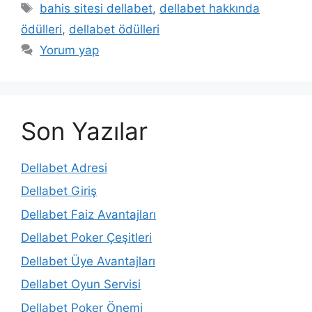
Etiketler
bahis sitesi dellabet
,
dellabet hakkında
ödülleri
,
dellabet ödülleri
Yorum yap
Son Yazılar
Dellabet Adresi
Dellabet Giriş
Dellabet Faiz Avantajları
Dellabet Poker Çeşitleri
Dellabet Üye Avantajları
Dellabet Oyun Servisi
Dellabet Poker Önemi