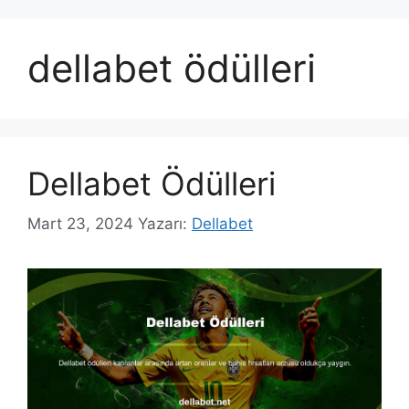
dellabet ödülleri
Dellabet Ödülleri
Mart 23, 2024
Yazarı:
Dellabet