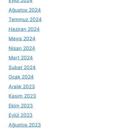
Eylül 2024
Ağustos 2024
Temmuz 2024
Haziran 2024
Mayıs 2024
Nisan 2024
Mart 2024
Şubat 2024
Ocak 2024
Aralık 2023
Kasım 2023
Ekim 2023
Eylül 2023
Ağustos 2023