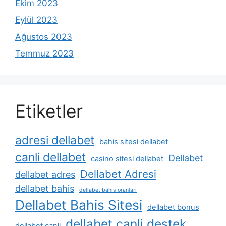
Ekim 2023
Eylül 2023
Ağustos 2023
Temmuz 2023
Etiketler
adresi dellabet
bahis sitesi dellabet
canli dellabet
Dellabet
casino sitesi dellabet
Dellabet Adresi
dellabet adres
dellabet bahis
dellabet bahis oranları
Dellabet Bahis Sitesi
dellabet bonus
dellabet canli destek