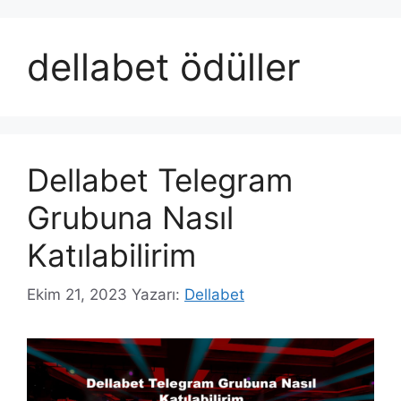
dellabet ödüller
Dellabet Telegram
Grubuna Nasıl
Katılabilirim
Ekim 21, 2023
Yazarı:
Dellabet