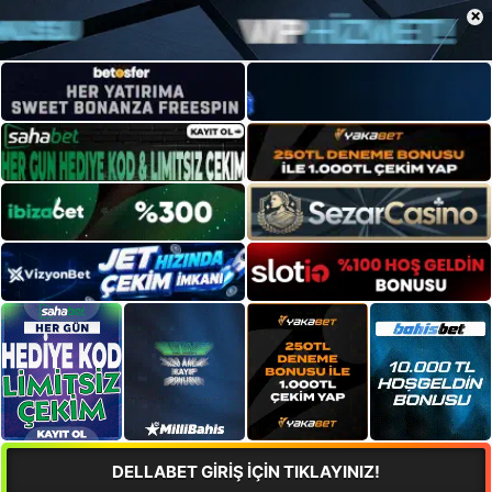
×
DELLABET GİRİŞ İÇİN TIKLAYINIZ!