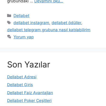
grubundaki …
Devamını oku…
Kategoriler
Dellabet
Etiketler
dellabet instagram
,
dellabet ödüller
,
dellabet telegram grubuna nasıl katılabilirim
Yorum yap
Son Yazılar
Dellabet Adresi
Dellabet Giriş
Dellabet Faiz Avantajları
Dellabet Poker Çeşitleri