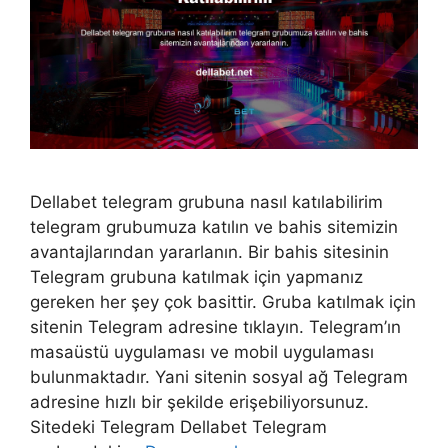
Dellabet telegram grubuna nasıl katılabilirim
telegram grubumuza katılın ve bahis sitemizin
avantajlarından yararlanın. Bir bahis sitesinin
Telegram grubuna katılmak için yapmanız
gereken her şey çok basittir. Gruba katılmak için
sitenin Telegram adresine tıklayın. Telegram’ın
masaüstü uygulaması ve mobil uygulaması
bulunmaktadır. Yani sitenin sosyal ağ Telegram
adresine hızlı bir şekilde erişebiliyorsunuz.
Sitedeki Telegram Dellabet Telegram