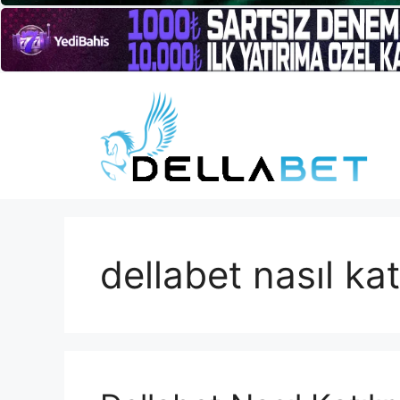
İçeriğe
atla
dellabet nasıl katı