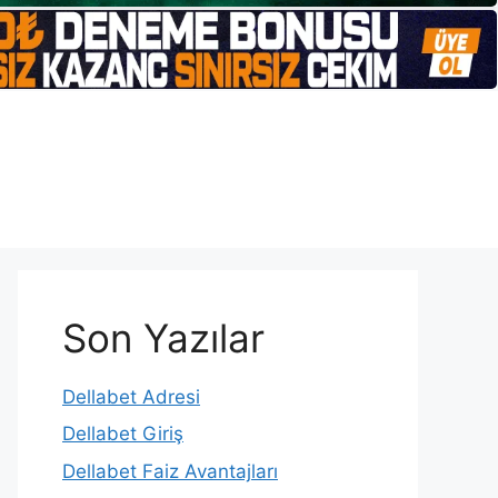
Son Yazılar
Dellabet Adresi
Dellabet Giriş
Dellabet Faiz Avantajları