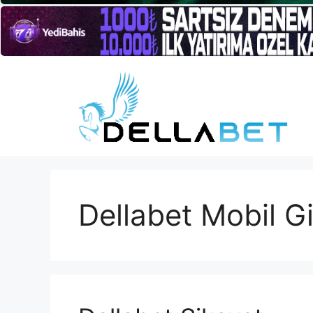
İçeriğe
atla
Dellabet Mobil Gi