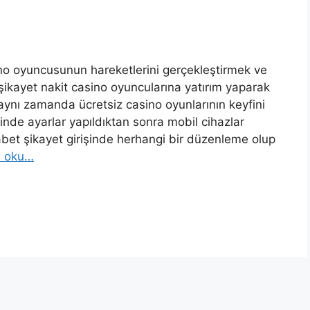
ino oyuncusunun hareketlerini gerçekleştirmek ve
şikayet nakit casino oyuncularına yatırım yaparak
nı zamanda ücretsiz casino oyunlarının keyfini
işinde ayarlar yapıldıktan sonra mobil cihazlar
labet şikayet girişinde herhangi bir düzenleme olup
ı oku…