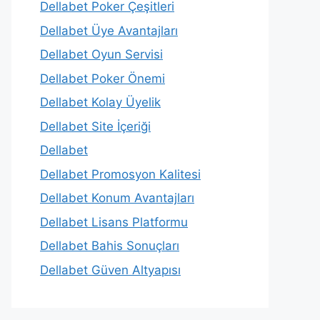
Dellabet Poker Çeşitleri
Dellabet Üye Avantajları
Dellabet Oyun Servisi
Dellabet Poker Önemi
Dellabet Kolay Üyelik
Dellabet Site İçeriği
Dellabet
Dellabet Promosyon Kalitesi
Dellabet Konum Avantajları
Dellabet Lisans Platformu
Dellabet Bahis Sonuçları
Dellabet Güven Altyapısı