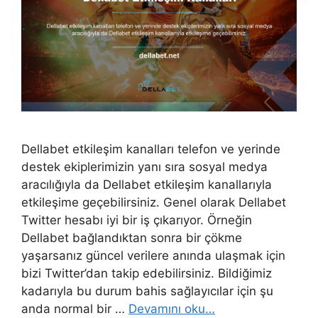
Dellabet etkileşim kanalları telefon ve yerinde
destek ekiplerimizin yanı sıra sosyal medya
aracılığıyla da Dellabet etkileşim kanallarıyla
etkileşime geçebilirsiniz. Genel olarak Dellabet
Twitter hesabı iyi bir iş çıkarıyor. Örneğin
Dellabet bağlandıktan sonra bir çökme
yaşarsanız güncel verilere anında ulaşmak için
bizi Twitter’dan takip edebilirsiniz. Bildiğimiz
kadarıyla bu durum bahis sağlayıcılar için şu
anda normal bir …
Devamını oku…