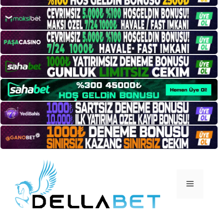
İçeriğe
atla
Menü