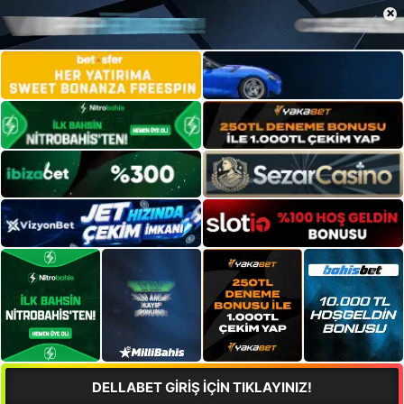
×
DELLABET GİRİŞ İÇİN TIKLAYINIZ!