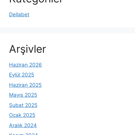
Dellabet
Arşivler
Haziran 2026
Eylül 2025
Haziran 2025
Mayıs 2025
Şubat 2025
Ocak 2025
Aralık 2024