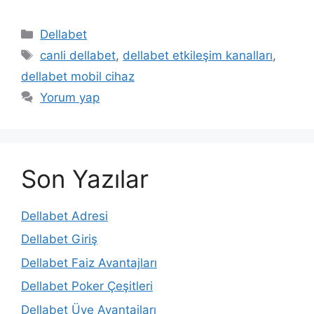
Kategoriler
Dellabet
Etiketler
canli dellabet
,
dellabet etkileşim kanalları
,
dellabet mobil cihaz
Yorum yap
Son Yazılar
Dellabet Adresi
Dellabet Giriş
Dellabet Faiz Avantajları
Dellabet Poker Çeşitleri
Dellabet Üye Avantajları