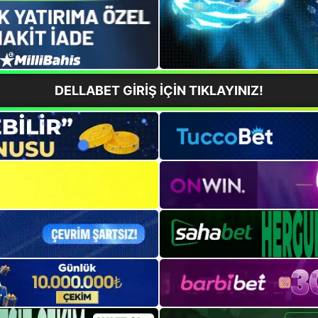
DELLABET GİRİŞ İÇİN TIKLAYINIZ!