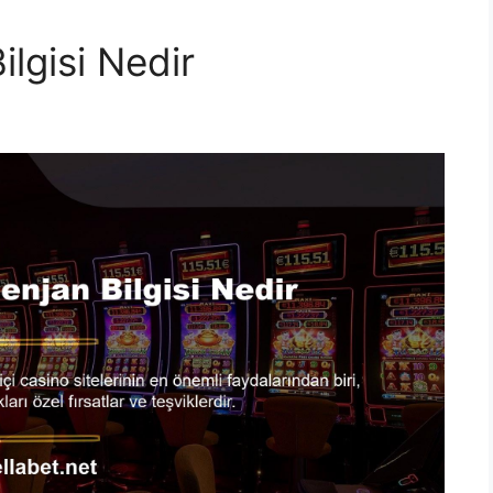
ilgisi Nedir