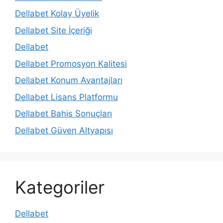
Dellabet Kolay Üyelik
Dellabet Site İçeriği
Dellabet
Dellabet Promosyon Kalitesi
Dellabet Konum Avantajları
Dellabet Lisans Platformu
Dellabet Bahis Sonuçları
Dellabet Güven Altyapısı
Kategoriler
Dellabet