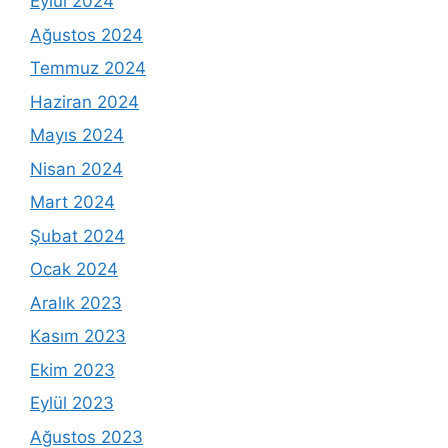
Eylül 2024
Ağustos 2024
Temmuz 2024
Haziran 2024
Mayıs 2024
Nisan 2024
Mart 2024
Şubat 2024
Ocak 2024
Aralık 2023
Kasım 2023
Ekim 2023
Eylül 2023
Ağustos 2023