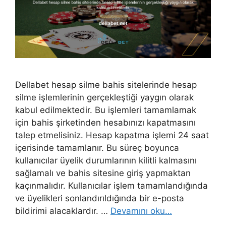
Dellabet hesap silme bahis sitelerinde hesap
silme işlemlerinin gerçekleştiği yaygın olarak
kabul edilmektedir. Bu işlemleri tamamlamak
için bahis şirketinden hesabınızı kapatmasını
talep etmelisiniz. Hesap kapatma işlemi 24 saat
içerisinde tamamlanır. Bu süreç boyunca
kullanıcılar üyelik durumlarının kilitli kalmasını
sağlamalı ve bahis sitesine giriş yapmaktan
kaçınmalıdır. Kullanıcılar işlem tamamlandığında
ve üyelikleri sonlandırıldığında bir e-posta
bildirimi alacaklardır. …
Devamını oku…