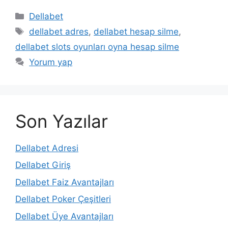
Kategoriler
Dellabet
Etiketler
dellabet adres
,
dellabet hesap silme
,
dellabet slots oyunları oyna hesap silme
Yorum yap
Son Yazılar
Dellabet Adresi
Dellabet Giriş
Dellabet Faiz Avantajları
Dellabet Poker Çeşitleri
Dellabet Üye Avantajları