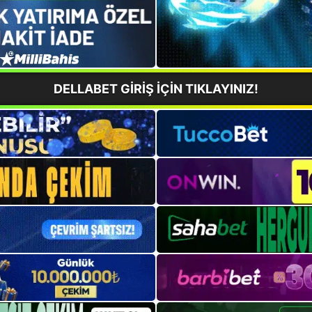
DELLABET GİRİŞ İÇİN TIKLAYINIZ!