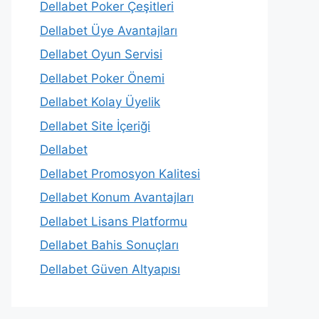
Dellabet Poker Çeşitleri
Dellabet Üye Avantajları
Dellabet Oyun Servisi
Dellabet Poker Önemi
Dellabet Kolay Üyelik
Dellabet Site İçeriği
Dellabet
Dellabet Promosyon Kalitesi
Dellabet Konum Avantajları
Dellabet Lisans Platformu
Dellabet Bahis Sonuçları
Dellabet Güven Altyapısı