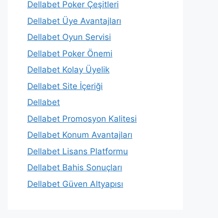
Dellabet Poker Çeşitleri
Dellabet Üye Avantajları
Dellabet Oyun Servisi
Dellabet Poker Önemi
Dellabet Kolay Üyelik
Dellabet Site İçeriği
Dellabet
Dellabet Promosyon Kalitesi
Dellabet Konum Avantajları
Dellabet Lisans Platformu
Dellabet Bahis Sonuçları
Dellabet Güven Altyapısı