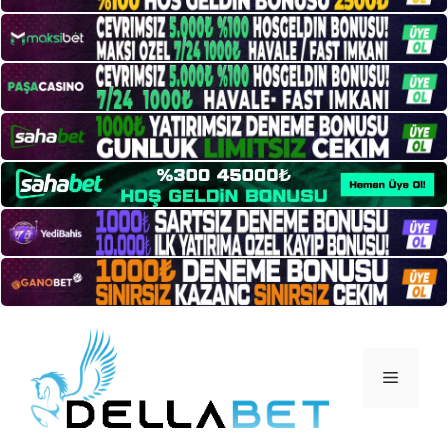
İçeriğe
atla
Menü