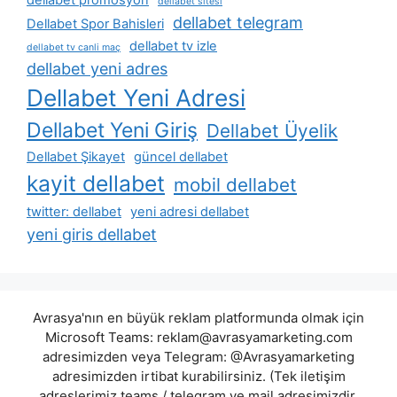
dellabet sitesi
dellabet telegram
Dellabet Spor Bahisleri
dellabet tv izle
dellabet tv canli maç
dellabet yeni adres
Dellabet Yeni Adresi
Dellabet Yeni Giriş
Dellabet Üyelik
Dellabet Şikayet
güncel dellabet
kayit dellabet
mobil dellabet
twitter: dellabet
yeni adresi dellabet
yeni giris dellabet
Avrasya'nın en büyük reklam platformunda olmak için
Microsoft Teams:
reklam@avrasyamarketing.com
adresimizden veya Telegram: @Avrasyamarketing
adresimizden irtibat kurabilirsiniz. (Tek iletişim
adreslerimiz teams / telegram ve mail adresimizdir.