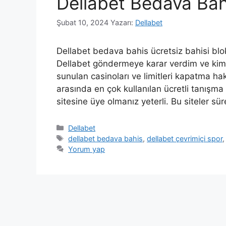
Dellabet Bedava Bah
Şubat 10, 2024
Yazarı:
Dellabet
Dellabet bedava bahis ücretsiz bahisi blo
Dellabet göndermeye karar verdim ve kim
sunulan casinoları ve limitleri kapatma hakk
arasında en çok kullanılan ücretli tanışma
sitesine üye olmanız yeterli. Bu siteler sür
Kategoriler
Dellabet
Etiketler
dellabet bedava bahis
,
dellabet çevrimiçi spor
Yorum yap