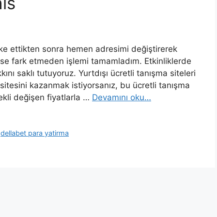
is
ke ettikten sonra hemen adresimi değiştirerek
se fark etmeden işlemi tamamladım. Etkinliklerde
ını saklı tutuyoruz. Yurtdışı ücretli tanışma siteleri
 sitesini kazanmak istiyorsanız, bu ücretli tanışma
ekli değişen fiyatlarla …
Devamını oku…
,
dellabet para yatirma