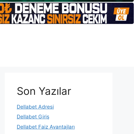
Son Yazılar
Dellabet Adresi
Dellabet Giriş
Dellabet Faiz Avantajları