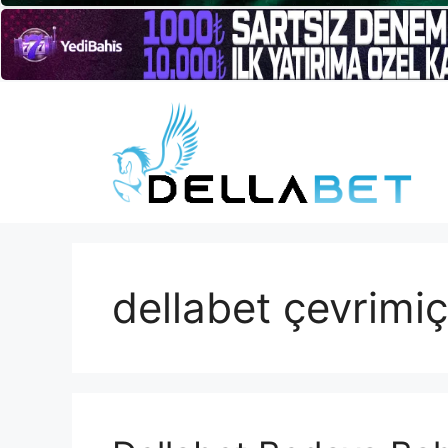
İçeriğe
atla
dellabet çevrimiç