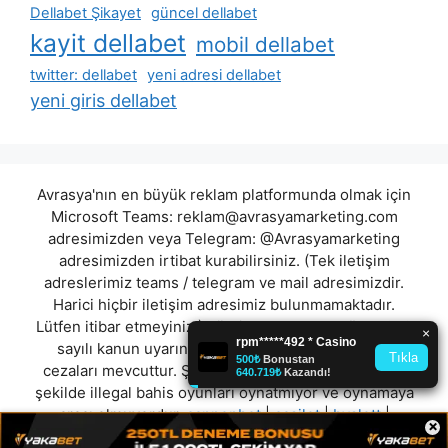
Dellabet Şikayet
güncel dellabet
kayit dellabet
mobil dellabet
twitter: dellabet
yeni adresi dellabet
yeni giris dellabet
Avrasya'nın en büyük reklam platformunda olmak için
Microsoft Teams:
reklam@avrasyamarketing.com
adresimizden veya Telegram: @Avrasyamarketing
adresimizden irtibat kurabilirsiniz. (Tek iletişim
adreslerimiz teams / telegram ve mail adresimizdir.
Harici hiçbir iletişim adresimiz bulunmamaktadır.
Lütfen itibar etmeyiniz.) Türkiye yasalarına göre 7258
sayılı kanun uyarınca yasa dışı bahis oynamanın
cezaları mevcuttur. Şu an bulunduğunuz site hiç bir
şekilde illegal bahis oyunları oynatmıyor ve oynamaya
aracı olmuyordur.
cannonbet
|
casilot
|
byslott
|
×
kargabet
|
rinabet
|
betlivo
|
dengebet
|
hitbet-bahis