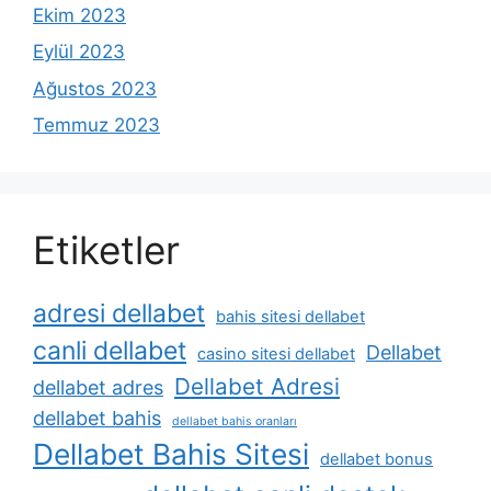
Ekim 2023
Eylül 2023
Ağustos 2023
Temmuz 2023
Etiketler
adresi dellabet
bahis sitesi dellabet
canli dellabet
Dellabet
casino sitesi dellabet
Dellabet Adresi
dellabet adres
dellabet bahis
dellabet bahis oranları
Dellabet Bahis Sitesi
dellabet bonus