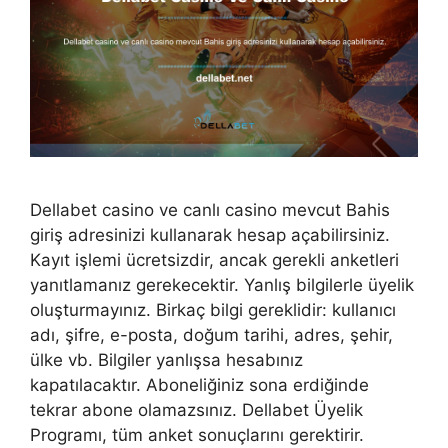
Dellabet casino ve canlı casino mevcut Bahis
giriş adresinizi kullanarak hesap açabilirsiniz.
Kayıt işlemi ücretsizdir, ancak gerekli anketleri
yanıtlamanız gerekecektir. Yanlış bilgilerle üyelik
oluşturmayınız. Birkaç bilgi gereklidir: kullanıcı
adı, şifre, e-posta, doğum tarihi, adres, şehir,
ülke vb. Bilgiler yanlışsa hesabınız
kapatılacaktır. Aboneliğiniz sona erdiğinde
tekrar abone olamazsınız. Dellabet Üyelik
Programı, tüm anket sonuçlarını gerektirir.