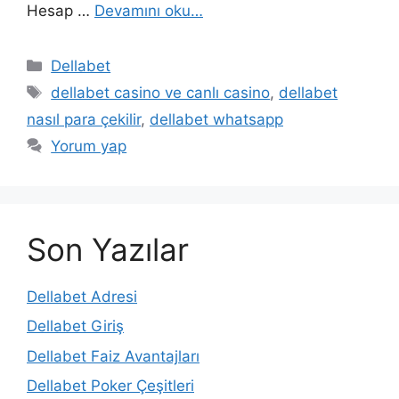
Hesap …
Devamını oku…
Kategoriler
Dellabet
Etiketler
dellabet casino ve canlı casino
,
dellabet
nasıl para çekilir
,
dellabet whatsapp
Yorum yap
Son Yazılar
Dellabet Adresi
Dellabet Giriş
Dellabet Faiz Avantajları
Dellabet Poker Çeşitleri