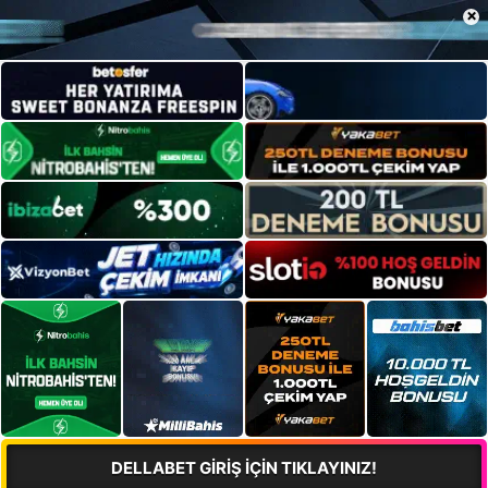
×
DELLABET GİRİŞ İÇİN TIKLAYINIZ!