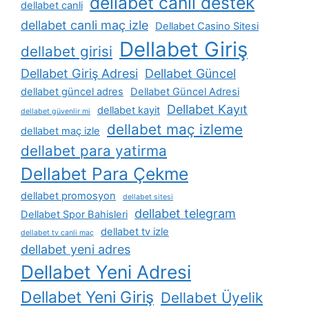
dellabet canli destek
dellabet canli
dellabet canli maç izle
Dellabet Casino Sitesi
Dellabet Giriş
dellabet girisi
Dellabet Giriş Adresi
Dellabet Güncel
dellabet güncel adres
Dellabet Güncel Adresi
Dellabet Kayıt
dellabet kayit
dellabet güvenlir mi
dellabet maç izleme
dellabet maç izle
dellabet para yatirma
Dellabet Para Çekme
dellabet promosyon
dellabet sitesi
dellabet telegram
Dellabet Spor Bahisleri
dellabet tv izle
dellabet tv canli maç
dellabet yeni adres
Dellabet Yeni Adresi
Dellabet Yeni Giriş
Dellabet Üyelik