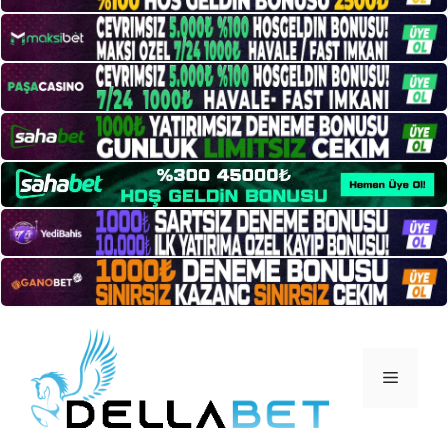
İçeriğe
atla
Menü