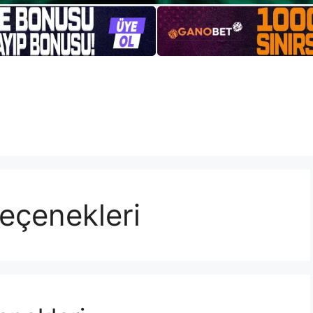
seçenekleri