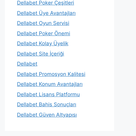
Dellabet Poker Çeşitleri
Dellabet Üye Avantajları
Dellabet Oyun Servisi
Dellabet Poker Önemi
Dellabet Kolay Üyelik
Dellabet Site İçeriği
Dellabet
Dellabet Promosyon Kalitesi
Dellabet Konum Avantajları
Dellabet Lisans Platformu
Dellabet Bahis Sonuçları
Dellabet Güven Altyapısı