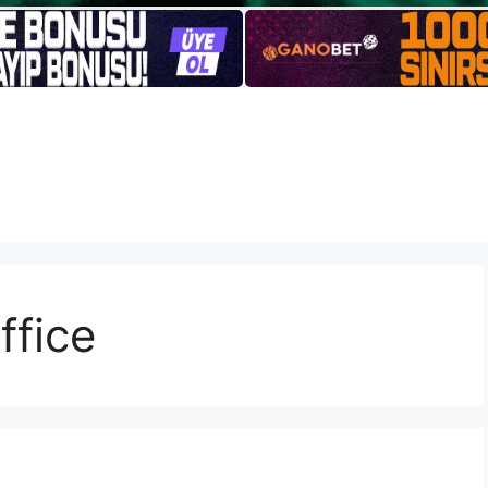
ffice