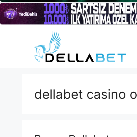
İçeriğe
atla
dellabet casino o