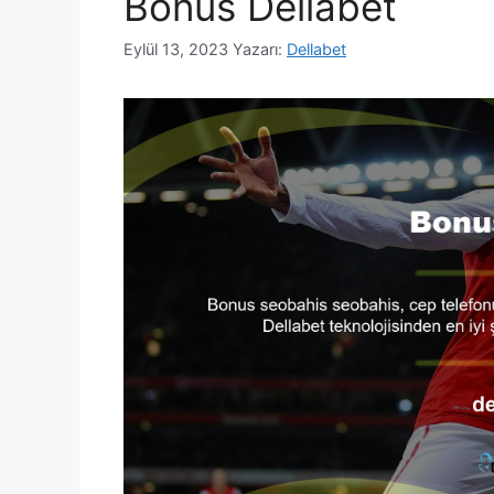
Bonus Dellabet
Eylül 13, 2023
Yazarı:
Dellabet