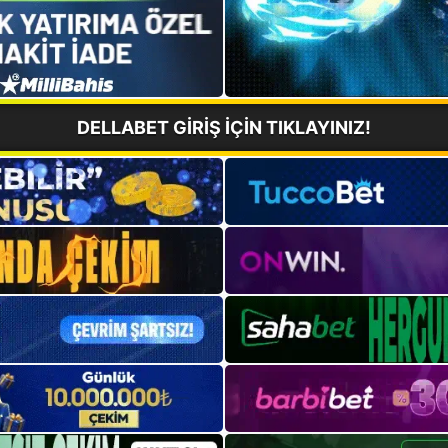
DELLABET GİRİŞ İÇİN TIKLAYINIZ!