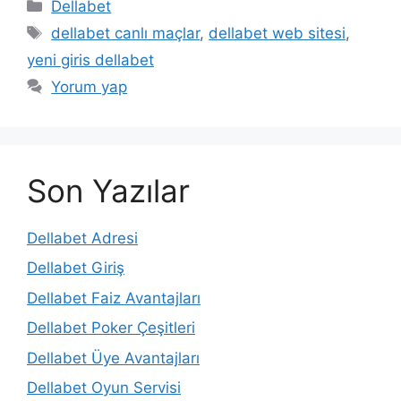
Kategoriler
Dellabet
Etiketler
dellabet canlı maçlar
,
dellabet web sitesi
,
yeni giris dellabet
Yorum yap
Son Yazılar
Dellabet Adresi
Dellabet Giriş
Dellabet Faiz Avantajları
Dellabet Poker Çeşitleri
Dellabet Üye Avantajları
Dellabet Oyun Servisi