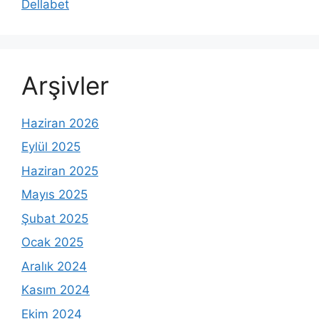
Dellabet
Arşivler
Haziran 2026
Eylül 2025
Haziran 2025
Mayıs 2025
Şubat 2025
Ocak 2025
Aralık 2024
Kasım 2024
Ekim 2024