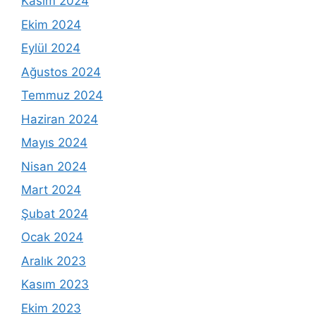
Kasım 2024
Ekim 2024
Eylül 2024
Ağustos 2024
Temmuz 2024
Haziran 2024
Mayıs 2024
Nisan 2024
Mart 2024
Şubat 2024
Ocak 2024
Aralık 2023
Kasım 2023
Ekim 2023