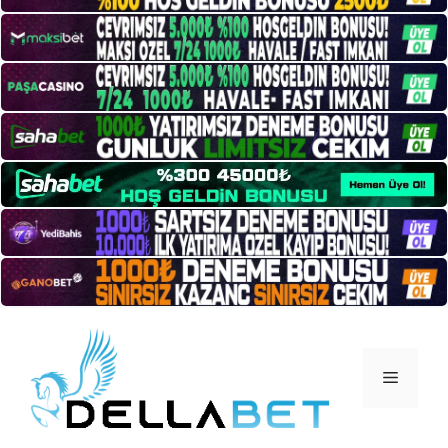
İçeriğe
atla
Menü