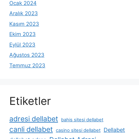
Ocak 2024
Aralık 2023
Kasım 2023
Ekim 2023
Eylül 2023
Ağustos 2023
Temmuz 2023
Etiketler
adresi dellabet
bahis sitesi dellabet
canli dellabet
Dellabet
casino sitesi dellabet