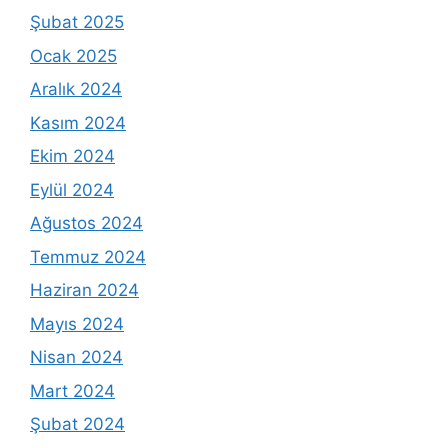
Şubat 2025
Ocak 2025
Aralık 2024
Kasım 2024
Ekim 2024
Eylül 2024
Ağustos 2024
Temmuz 2024
Haziran 2024
Mayıs 2024
Nisan 2024
Mart 2024
Şubat 2024