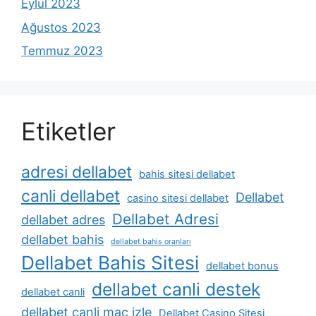
Eylül 2023
Ağustos 2023
Temmuz 2023
Etiketler
adresi dellabet
bahis sitesi dellabet
canli dellabet
Dellabet
casino sitesi dellabet
Dellabet Adresi
dellabet adres
dellabet bahis
dellabet bahis oranları
Dellabet Bahis Sitesi
dellabet bonus
dellabet canli destek
dellabet canli
dellabet canli maç izle
Dellabet Casino Sitesi