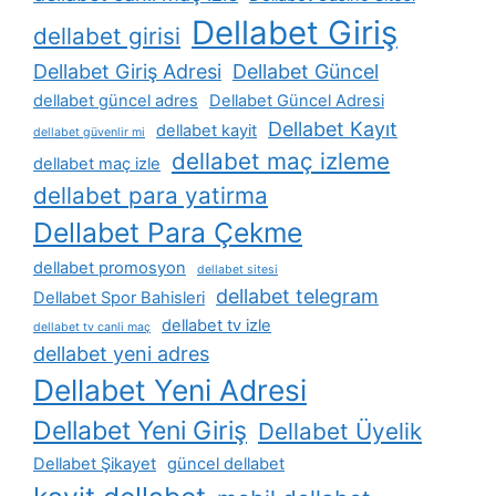
Dellabet Giriş
dellabet girisi
Dellabet Giriş Adresi
Dellabet Güncel
dellabet güncel adres
Dellabet Güncel Adresi
Dellabet Kayıt
dellabet kayit
dellabet güvenlir mi
dellabet maç izleme
dellabet maç izle
dellabet para yatirma
Dellabet Para Çekme
dellabet promosyon
dellabet sitesi
dellabet telegram
Dellabet Spor Bahisleri
dellabet tv izle
dellabet tv canli maç
dellabet yeni adres
Dellabet Yeni Adresi
Dellabet Yeni Giriş
Dellabet Üyelik
Dellabet Şikayet
güncel dellabet