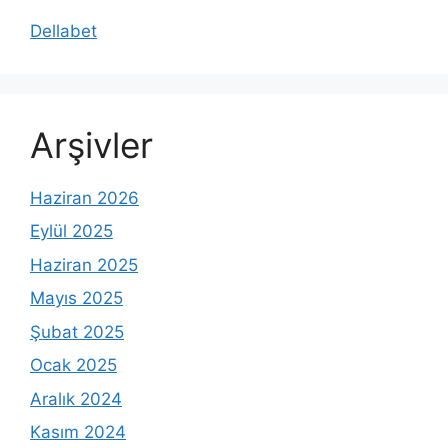
Dellabet
Arşivler
Haziran 2026
Eylül 2025
Haziran 2025
Mayıs 2025
Şubat 2025
Ocak 2025
Aralık 2024
Kasım 2024