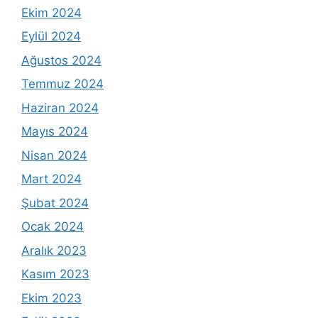
Ekim 2024
Eylül 2024
Ağustos 2024
Temmuz 2024
Haziran 2024
Mayıs 2024
Nisan 2024
Mart 2024
Şubat 2024
Ocak 2024
Aralık 2023
Kasım 2023
Ekim 2023