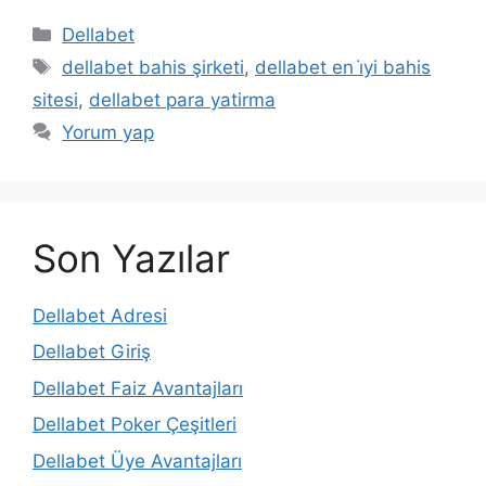
Kategoriler
Dellabet
Etiketler
dellabet bahis şirketi
,
dellabet en i̇yi bahis
sitesi
,
dellabet para yatirma
Yorum yap
Son Yazılar
Dellabet Adresi
Dellabet Giriş
Dellabet Faiz Avantajları
Dellabet Poker Çeşitleri
Dellabet Üye Avantajları