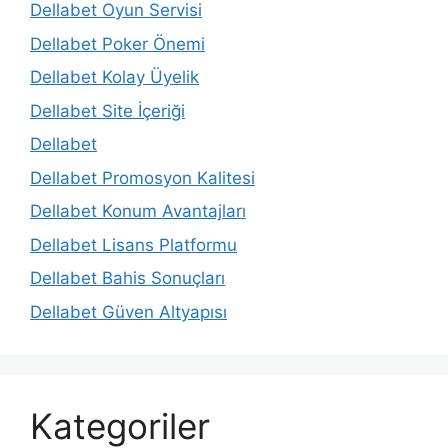
Dellabet Oyun Servisi
Dellabet Poker Önemi
Dellabet Kolay Üyelik
Dellabet Site İçeriği
Dellabet
Dellabet Promosyon Kalitesi
Dellabet Konum Avantajları
Dellabet Lisans Platformu
Dellabet Bahis Sonuçları
Dellabet Güven Altyapısı
Kategoriler