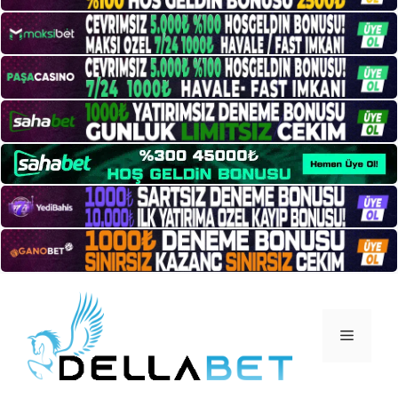
İçeriğe
atla
Menü