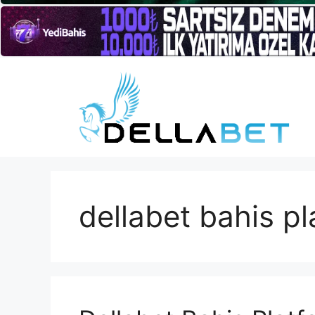
İçeriğe
atla
dellabet bahis p