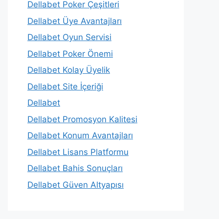
Dellabet Poker Çeşitleri
Dellabet Üye Avantajları
Dellabet Oyun Servisi
Dellabet Poker Önemi
Dellabet Kolay Üyelik
Dellabet Site İçeriği
Dellabet
Dellabet Promosyon Kalitesi
Dellabet Konum Avantajları
Dellabet Lisans Platformu
Dellabet Bahis Sonuçları
Dellabet Güven Altyapısı