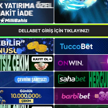
DELLABET GİRİŞ İÇİN TIKLAYINIZ!