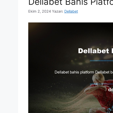
Dellabet Bahis Platf
Ekim 2, 2024
Yazarı:
Dellabet