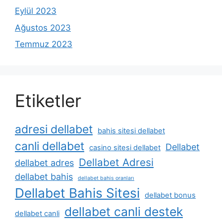
Eylül 2023
Ağustos 2023
Temmuz 2023
Etiketler
adresi dellabet
bahis sitesi dellabet
canli dellabet
Dellabet
casino sitesi dellabet
Dellabet Adresi
dellabet adres
dellabet bahis
dellabet bahis oranları
Dellabet Bahis Sitesi
dellabet bonus
dellabet canli destek
dellabet canli