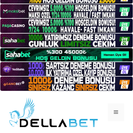
İçeriğe
atla
Menü