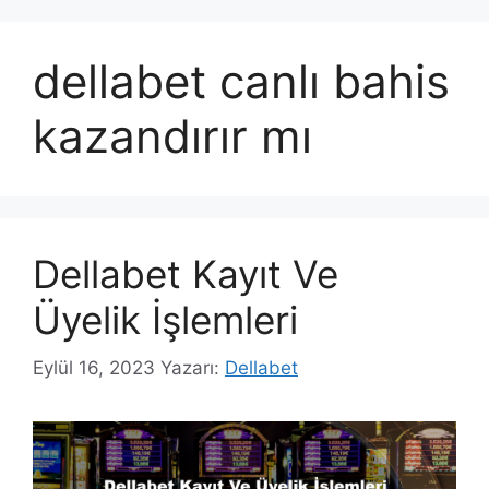
dellabet canlı bahis
kazandırır mı
Dellabet Kayıt Ve
Üyelik İşlemleri
Eylül 16, 2023
Yazarı:
Dellabet