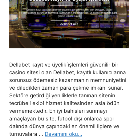
Dellabet kayıt ve üyelik i̇şlemleri güvenilir bir
casino sitesi olan Dellabet, kayıtlı kullanıcılarına
sorunsuz ödemesiz kazanmanın memnuniyetini
ve diledikleri zaman para çekme imkanı sunar.
Sektöre getirdiği yeniliklerle tanınan sitenin
tecrübeli ekibi hizmet kalitesinden asla ödün
vermemektedir. En iyi bahisleri sunmayı
amaçlayan bu site, futbol dışı onlarca spor
dalında dünya çapındaki en önemli liglere ve
turnuvalara …
Devamını oku…