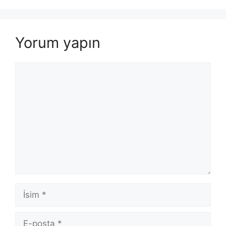
Yorum yapın
Yorum
İsim
E-