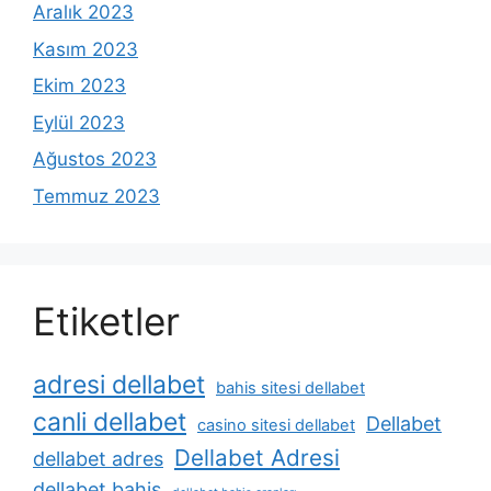
Aralık 2023
Kasım 2023
Ekim 2023
Eylül 2023
Ağustos 2023
Temmuz 2023
Etiketler
adresi dellabet
bahis sitesi dellabet
canli dellabet
Dellabet
casino sitesi dellabet
Dellabet Adresi
dellabet adres
dellabet bahis