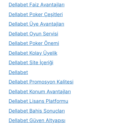
Dellabet Faiz Avantajları
Dellabet Poker Çeşitleri
Dellabet Üye Avantajları
Dellabet Oyun Servisi
Dellabet Poker Önemi
Dellabet Kolay Üyelik
Dellabet Site İçeriği
Dellabet
Dellabet Promosyon Kalitesi
Dellabet Konum Avantajları
Dellabet Lisans Platformu
Dellabet Bahis Sonuçları
Dellabet Güven Altyapısı