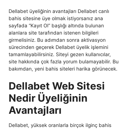
Dellabet üyeliğinin avantajları Dellabet canlı
bahis sitesine üye olmak istiyorsanız ana
sayfada “Kayıt Ol” başlığı altında bulunan
alanlara site tarafından istenen bilgileri
girmelisiniz. Bu adımdan sonra aktivasyon
sürecinden geçerek Dellabet üyelik işlemini
tamamlayabilirsiniz. Siteyi gezen kullanıcılar,
site hakkında çok fazla yorum bulamayabilir. Bu
bakımdan, yeni bahis siteleri harika görünecek.
Dellabet Web Sitesi
Nedir Üyeliğinin
Avantajları
Dellabet, yüksek oranlarla birçok ilginç bahis