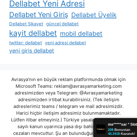
Dellabet Yeni Adresi
Dellabet Yeni Giriş
Dellabet Üyelik
Dellabet Şikayet
güncel dellabet
kayit dellabet
mobil dellabet
twitter: dellabet
yeni adresi dellabet
yeni giris dellabet
Avrasya'nın en büyük reklam platformunda olmak için
Microsoft Teams:
reklam@avrasyamarketing.com
adresimizden veya Telegram: @Avrasyamarketing
adresimizden irtibat kurabilirsiniz. (Tek iletişim
adreslerimiz teams / telegram ve mail adresimizdir.
Harici hiçbir iletişim adresimiz bulunmamaktadır.
Lütfen itibar etmeyiniz.) Türkiye yasalarına göre 7258
sayılı kanun uyarınca yasa dışı bahis oynamanın
cezaları mevcuttur. Şu an bulunduğunuz site hiç bir