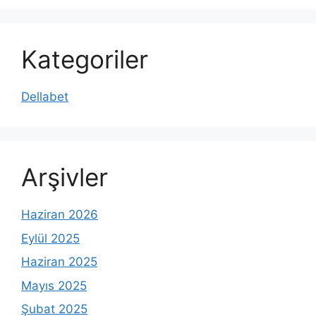
Kategoriler
Dellabet
Arşivler
Haziran 2026
Eylül 2025
Haziran 2025
Mayıs 2025
Şubat 2025