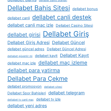
dellabet bahis oranları
Dellabet Bahis Sitesi
dellabet bonus
dellabet canli destek
dellabet canli
dellabet canli maç izle
Dellabet Casino Sitesi
Dellabet Giriş
dellabet girisi
Dellabet Giriş Adresi
Dellabet Güncel
dellabet güncel adres
Dellabet Güncel Adresi
Dellabet Kayıt
dellabet kayit
dellabet güvenlir mi
dellabet maç izleme
dellabet maç izle
dellabet para yatirma
Dellabet Para Çekme
dellabet promosyon
dellabet sitesi
dellabet telegram
Dellabet Spor Bahisleri
dellabet tv izle
dellabet tv canli maç
dellabet yeni adres