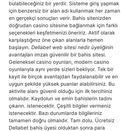
bulabileceğiniz bir yerdir. Sisteme giriş yapmak
için benzersiz bir alan adı kullanmak her zaman
en gerçekçi sonuçları verir. Bahis sitenizden
doğrudan casino sitesine bağlanmak için farklı
seçenekleri keşfetmenizi öneririz. Aktif olarak
karşılaştığınız öne çıkan alanlarla hemen
başlayın.
Dellabet web sitesi nedir üyeliğinin
avantajları
imzalı güvenilir bir bahis sitesi.
Geleneksel casino oyunları, modern casino
oyunlarıyla aynı yerde sizleri bekliyor. Tek bir
kayıt ile birçok avantajdan faydalanabilir ve en
uygun şekilde yüksek puanlar alabilirsiniz. Bu
aktivite alanı güvenli olduğu için ilk tercihiniz
olmalıdır. Kaydolun ve emin bahislerin tadını
çıkarın. istenecektir. Çeşitli bilgiler vermeniz
istenecektir. Bazı durumlarda bilgileriniz
tamamen doğru olmalıdır. Tam dolu. Ücretsiz
Dellabet bahis üyesi olduktan sonra para