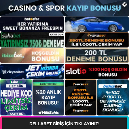
×
DELLABET GİRİŞ İÇİN TIKLAYINIZ!