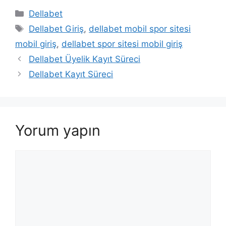
Kategoriler
Dellabet
Etiketler
Dellabet Giriş
,
dellabet mobil spor sitesi
mobil giriş
,
dellabet spor sitesi mobil giriş
Dellabet Üyelik Kayıt Süreci
Dellabet Kayıt Süreci
Yorum yapın
Yorum