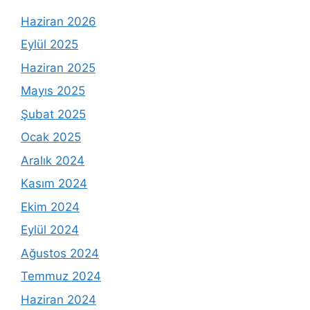
Haziran 2026
Eylül 2025
Haziran 2025
Mayıs 2025
Şubat 2025
Ocak 2025
Aralık 2024
Kasım 2024
Ekim 2024
Eylül 2024
Ağustos 2024
Temmuz 2024
Haziran 2024