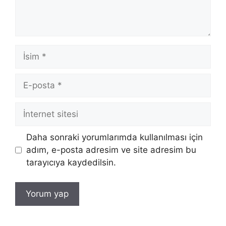
İsim
E-
posta
İnternet
sitesi
Daha sonraki yorumlarımda kullanılması için
adım, e-posta adresim ve site adresim bu
tarayıcıya kaydedilsin.