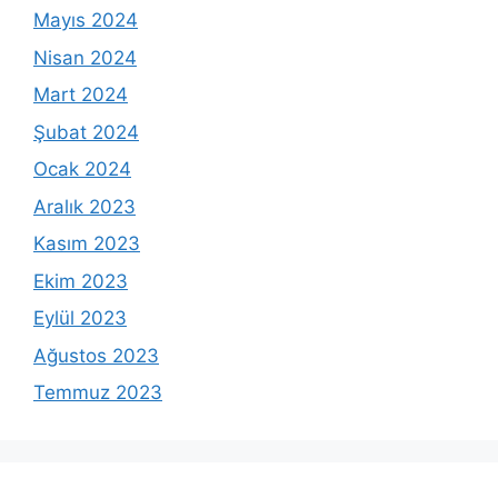
Mayıs 2024
Nisan 2024
Mart 2024
Şubat 2024
Ocak 2024
Aralık 2023
Kasım 2023
Ekim 2023
Eylül 2023
Ağustos 2023
Temmuz 2023