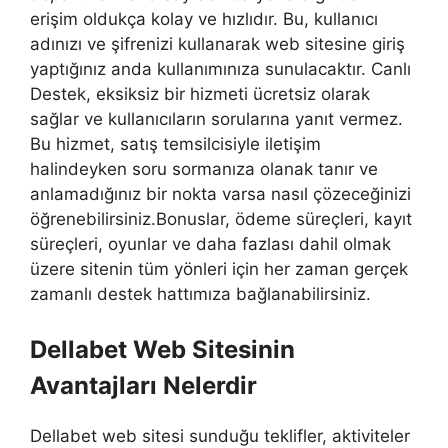
erişim oldukça kolay ve hızlıdır. Bu, kullanıcı
adınızı ve şifrenizi kullanarak web sitesine giriş
yaptığınız anda kullanımınıza sunulacaktır. Canlı
Destek, eksiksiz bir hizmeti ücretsiz olarak
sağlar ve kullanıcıların sorularına yanıt vermez.
Bu hizmet, satış temsilcisiyle iletişim
halindeyken soru sormanıza olanak tanır ve
anlamadığınız bir nokta varsa nasıl çözeceğinizi
öğrenebilirsiniz.Bonuslar, ödeme süreçleri, kayıt
süreçleri, oyunlar ve daha fazlası dahil olmak
üzere sitenin tüm yönleri için her zaman gerçek
zamanlı destek hattımıza bağlanabilirsiniz.
Dellabet Web Sitesinin
Avantajları Nelerdir
Dellabet web sitesi sunduğu teklifler, aktiviteler