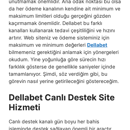
unutmamak önemlidir. Ana odak noktası bu olsa
da her ödeme kanalının kendine ait minimum ve
maksimum limitleri olduğu gerçeğini gözden
kaçırmamak önemlidir. Dellabet bu farklı
kanalları kullanarak tedavi çeşitliliğini ve hızını
artırır. Web siteniz ve ödeme sisteminiz için
maksimum ve minimum değerleri
Dellabet
bilmemeniz gerektiğini anlamak için yönergeleri
okudum. Yine yoğunluğa göre sürecin hızı
farklılık gösterse de genellikle saniyeler içinde
tamamlanıyor. Şimdi, söz verdiğim gibi, bu
görevin nasıl yerine getirileceğini göstereceğim.
Dellabet Canlı Destek Site
Hizmeti
Canlı destek kanalı gün boyu her bahis
işleminde destek sağlayan önemli bir araçtır.