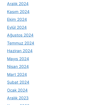
Aralık 2024
Kasım 2024
Ekim 2024
Eylül 2024
Ağustos 2024
Temmuz 2024
Haziran 2024
Mayıs 2024
Nisan 2024
Mart 2024
Şubat 2024
Ocak 2024
Aralık 2023