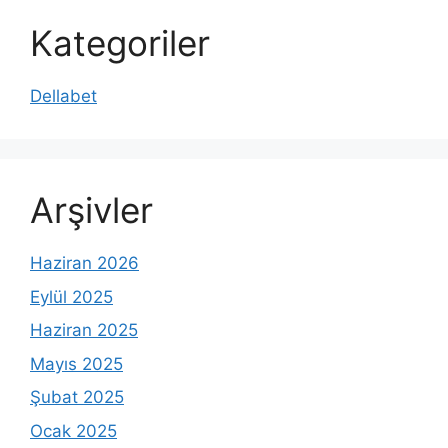
Kategoriler
Dellabet
Arşivler
Haziran 2026
Eylül 2025
Haziran 2025
Mayıs 2025
Şubat 2025
Ocak 2025