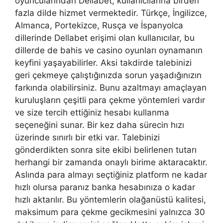
oyuncularından Dellabet, kullanıcılarına birden
fazla dilde hizmet vermektedir. Türkçe, İngilizce,
Almanca, Portekizce, Rusça ve İspanyolca
dillerinde Dellabet erişimi olan kullanıcılar, bu
dillerde de bahis ve casino oyunları oynamanın
keyfini yaşayabilirler. Aksi takdirde talebinizi
geri çekmeye çalıştığınızda sorun yaşadığınızın
farkında olabilirsiniz. Bunu azaltmayı amaçlayan
kuruluşların çeşitli para çekme yöntemleri vardır
ve size tercih ettiğiniz hesabı kullanma
seçeneğini sunar. Bir kez daha sürecin hızı
üzerinde sınırlı bir etki var. Talebinizi
gönderdikten sonra site ekibi belirlenen tutarı
herhangi bir zamanda onaylı birime aktaracaktır.
Aslında para almayı seçtiğiniz platform ne kadar
hızlı olursa paranız banka hesabınıza o kadar
hızlı aktarılır. Bu yöntemlerin olağanüstü kalitesi,
maksimum para çekme gecikmesini yalnızca 30