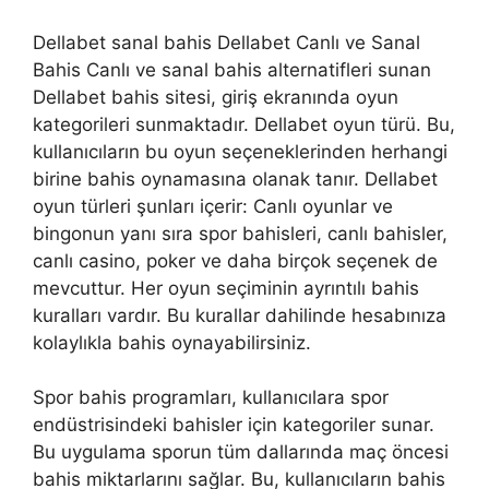
Dellabet sanal bahis Dellabet Canlı ve Sanal
Bahis Canlı ve sanal bahis alternatifleri sunan
Dellabet bahis sitesi, giriş ekranında oyun
kategorileri sunmaktadır. Dellabet oyun türü. Bu,
kullanıcıların bu oyun seçeneklerinden herhangi
birine bahis oynamasına olanak tanır. Dellabet
oyun türleri şunları içerir: Canlı oyunlar ve
bingonun yanı sıra spor bahisleri, canlı bahisler,
canlı casino, poker ve daha birçok seçenek de
mevcuttur. Her oyun seçiminin ayrıntılı bahis
kuralları vardır. Bu kurallar dahilinde hesabınıza
kolaylıkla bahis oynayabilirsiniz.
Spor bahis programları, kullanıcılara spor
endüstrisindeki bahisler için kategoriler sunar.
Bu uygulama sporun tüm dallarında maç öncesi
bahis miktarlarını sağlar. Bu, kullanıcıların bahis