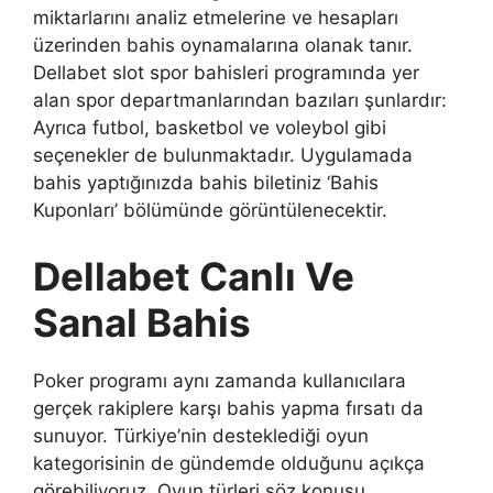
miktarlarını analiz etmelerine ve hesapları
üzerinden bahis oynamalarına olanak tanır.
Dellabet slot spor bahisleri programında yer
alan spor departmanlarından bazıları şunlardır:
Ayrıca futbol, ​​basketbol ve voleybol gibi
seçenekler de bulunmaktadır. Uygulamada
bahis yaptığınızda bahis biletiniz ‘Bahis
Kuponları’ bölümünde görüntülenecektir.
Dellabet Canlı Ve
Sanal Bahis
Poker programı aynı zamanda kullanıcılara
gerçek rakiplere karşı bahis yapma fırsatı da
sunuyor. Türkiye’nin desteklediği oyun
kategorisinin de gündemde olduğunu açıkça
görebiliyoruz. Oyun türleri söz konusu