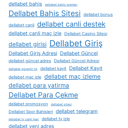
dellabet bahis
dellabet bahis oranları
Dellabet Bahis Sitesi
dellabet bonus
dellabet canli destek
dellabet canli
dellabet canli maç izle
Dellabet Casino Sitesi
Dellabet Giriş
dellabet girisi
Dellabet Giriş Adresi
Dellabet Güncel
dellabet güncel adres
Dellabet Güncel Adresi
Dellabet Kayıt
dellabet kayit
dellabet güvenlir mi
dellabet maç izleme
dellabet maç izle
dellabet para yatirma
Dellabet Para Çekme
dellabet promosyon
dellabet sitesi
dellabet telegram
Dellabet Spor Bahisleri
dellabet tv izle
dellabet tv canli maç
dellabet yeni adres