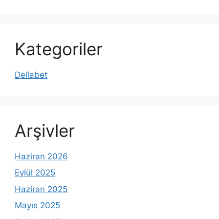
Kategoriler
Dellabet
Arşivler
Haziran 2026
Eylül 2025
Haziran 2025
Mayıs 2025