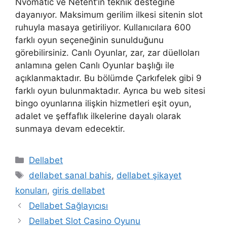
Nvomatic ve Netent’in teknik desteğine
dayanıyor. Maksimum gerilim ilkesi sitenin slot
ruhuyla masaya getiriliyor. Kullanıcılara 600
farklı oyun seçeneğinin sunulduğunu
görebilirsiniz. Canlı Oyunlar, zar, zar düelloları
anlamına gelen Canlı Oyunlar başlığı ile
açıklanmaktadır. Bu bölümde Çarkıfelek gibi 9
farklı oyun bulunmaktadır. Ayrıca bu web sitesi
bingo oyunlarına ilişkin hizmetleri eşit oyun,
adalet ve şeffaflık ilkelerine dayalı olarak
sunmaya devam edecektir.
Kategoriler
Dellabet
Etiketler
dellabet sanal bahis
,
dellabet şikayet
konuları
,
giris dellabet
Dellabet Sağlayıcısı
Dellabet Slot Casino Oyunu