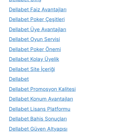
Dellabet Faiz Avantajları
Dellabet Poker Çeşitleri
Dellabet Üye Avantajları
Dellabet Oyun Servisi
Dellabet Poker Önemi
Dellabet Kolay Üyelik
Dellabet Site İçeriği
Dellabet
Dellabet Promosyon Kalitesi
Dellabet Konum Avantajları
Dellabet Lisans Platformu
Dellabet Bahis Sonuçları
Dellabet Güven Altyapısı