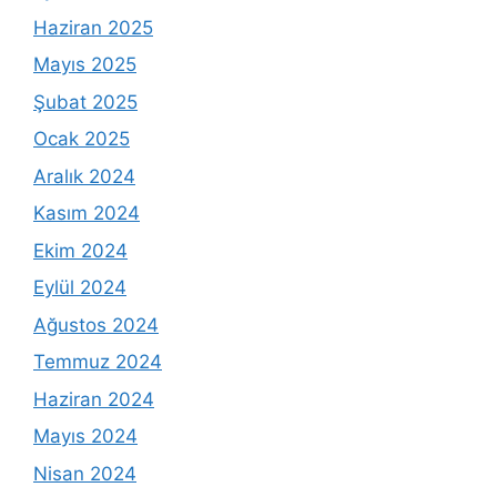
Haziran 2025
Mayıs 2025
Şubat 2025
Ocak 2025
Aralık 2024
Kasım 2024
Ekim 2024
Eylül 2024
Ağustos 2024
Temmuz 2024
Haziran 2024
Mayıs 2024
Nisan 2024