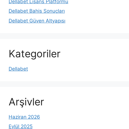
Dellabet Lisans Platformu
Dellabet Bahis Sonuçları
Dellabet Güven Altyapısı
Kategoriler
Dellabet
Arşivler
Haziran 2026
Eylül 2025