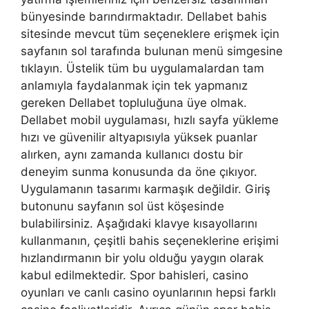
bünyesinde barındırmaktadır. Dellabet bahis
sitesinde mevcut tüm seçeneklere erişmek için
sayfanın sol tarafında bulunan menü simgesine
tıklayın. Üstelik tüm bu uygulamalardan tam
anlamıyla faydalanmak için tek yapmanız
gereken Dellabet topluluğuna üye olmak.
Dellabet mobil uygulaması, hızlı sayfa yükleme
hızı ve güvenilir altyapısıyla yüksek puanlar
alırken, aynı zamanda kullanıcı dostu bir
deneyim sunma konusunda da öne çıkıyor.
Uygulamanın tasarımı karmaşık değildir. Giriş
butonunu sayfanın sol üst köşesinde
bulabilirsiniz. Aşağıdaki klavye kısayollarını
kullanmanın, çeşitli bahis seçeneklerine erişimi
hızlandırmanın bir yolu olduğu yaygın olarak
kabul edilmektedir. Spor bahisleri, casino
oyunları ve canlı casino oyunlarının hepsi farklı