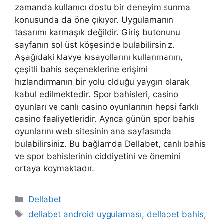
zamanda kullanıcı dostu bir deneyim sunma
konusunda da öne çıkıyor. Uygulamanın
tasarımı karmaşık değildir. Giriş butonunu
sayfanın sol üst köşesinde bulabilirsiniz.
Aşağıdaki klavye kısayollarını kullanmanın,
çeşitli bahis seçeneklerine erişimi
hızlandırmanın bir yolu olduğu yaygın olarak
kabul edilmektedir. Spor bahisleri, casino
oyunları ve canlı casino oyunlarının hepsi farklı
casino faaliyetleridir. Ayrıca günün spor bahis
oyunlarını web sitesinin ana sayfasında
bulabilirsiniz. Bu bağlamda Dellabet, canlı bahis
ve spor bahislerinin ciddiyetini ve önemini
ortaya koymaktadır.
Kategoriler
Dellabet
Etiketler
dellabet android uygulaması
,
dellabet bahis
,