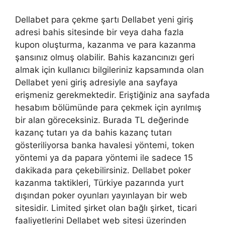
Dellabet para çekme şartı Dellabet yeni giriş
adresi bahis sitesinde bir veya daha fazla
kupon oluşturma, kazanma ve para kazanma
şansınız olmuş olabilir. Bahis kazancınızı geri
almak için kullanıcı bilgileriniz kapsamında olan
Dellabet yeni giriş adresiyle ana sayfaya
erişmeniz gerekmektedir. Eriştiğiniz ana sayfada
hesabım bölümünde para çekmek için ayrılmış
bir alan göreceksiniz. Burada TL değerinde
kazanç tutarı ya da bahis kazanç tutarı
gösteriliyorsa banka havalesi yöntemi, token
yöntemi ya da papara yöntemi ile sadece 15
dakikada para çekebilirsiniz. Dellabet poker
kazanma taktikleri, Türkiye pazarında yurt
dışından poker oyunları yayınlayan bir web
sitesidir. Limited şirket olan bağlı şirket, ticari
faaliyetlerini Dellabet web sitesi üzerinden