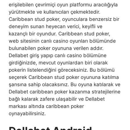
erişilebilen çevrimiçi oyun platformu aracılığıyla
yürütmekte ve kullanıcıları çekmektedir.
Caribbean stud poker, oyunculara benzersiz bir
deneyim sunan heyecan verici, keyifli ve
kazançlı bir oyundur. Caribbean stud poker,
web sitesinin canlı casino oyunları bölümünde
bulunabilen poker oyununa verilen addır.
Dellabet giriş yapıp canlı casino bölümüne
girdiğinizde, mevcut oyunlardan biri olarak
pokerin listelendiğini göreceksiniz. Bu bölümü
seçerek Caribbean stud poker oyununa katılma
şansına sahip olacaksınız. Bu oyuna katılarak ve
Dellabet caribbean poker kazanma stratejilerine
bağlı kalarak zafere ulaşabilir ve Dellabet
markası altında caribbean poker
oynayabilirsiniz.