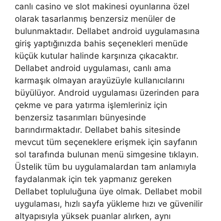
canlı casino ve slot makinesi oyunlarına özel
olarak tasarlanmış benzersiz menüler de
bulunmaktadır. Dellabet android uygulamasına
giriş yaptığınızda bahis seçenekleri menüde
küçük kutular halinde karşınıza çıkacaktır.
Dellabet android uygulaması, canlı ama
karmaşık olmayan arayüzüyle kullanıcılarını
büyülüyor. Android uygulaması üzerinden para
çekme ve para yatırma işlemleriniz için
benzersiz tasarımları bünyesinde
barındırmaktadır. Dellabet bahis sitesinde
mevcut tüm seçeneklere erişmek için sayfanın
sol tarafında bulunan menü simgesine tıklayın.
Üstelik tüm bu uygulamalardan tam anlamıyla
faydalanmak için tek yapmanız gereken
Dellabet topluluğuna üye olmak. Dellabet mobil
uygulaması, hızlı sayfa yükleme hızı ve güvenilir
altyapısıyla yüksek puanlar alırken, aynı