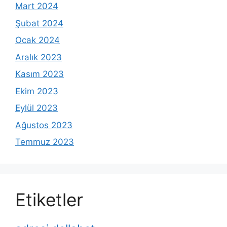
Mart 2024
Şubat 2024
Ocak 2024
Aralık 2023
Kasım 2023
Ekim 2023
Eylül 2023
Ağustos 2023
Temmuz 2023
Etiketler