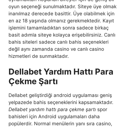
oyun seçeneği sunulmaktadır. Siteye üye olmak
inanılmaz derecede basittir. Üye olabilmek için
en az 18 yaşında olmanız gerekmektedir. Kayıt
işlemini tamamladıktan sonra sadece birkaç
basit adımla siteye kolayca erişebilirsiniz. Canlı
bahis siteleri sadece canlı bahis seçenekleri
değil aynı zamanda casino ve canlı casino
hizmetleri de sunmaktadır.
Dellabet Yardım Hattı Para
Çekme Şartı
Dellabet geliştirdiği android uygulaması geniş
yelpazede bahis seçeneklerini kapsamaktadır.
Dellabet yardım hattı para çekme şartı
spor
bahisleri için Android uygulamaları daha
popülerdir. Normal menülerin yanı sıra casino,