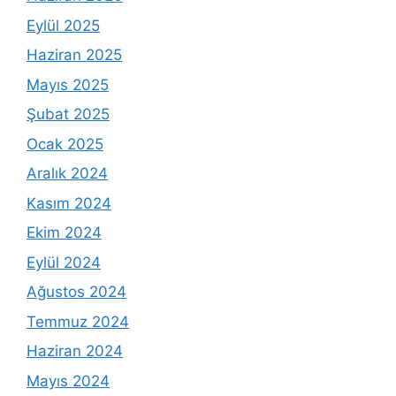
Eylül 2025
Haziran 2025
Mayıs 2025
Şubat 2025
Ocak 2025
Aralık 2024
Kasım 2024
Ekim 2024
Eylül 2024
Ağustos 2024
Temmuz 2024
Haziran 2024
Mayıs 2024