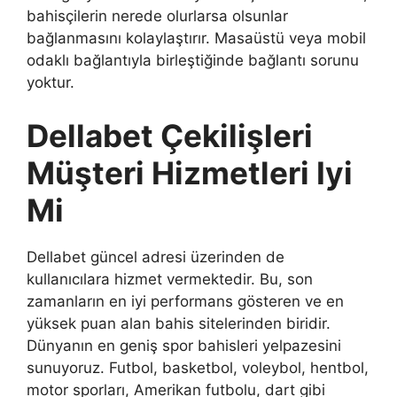
bahisçilerin nerede olurlarsa olsunlar
bağlanmasını kolaylaştırır. Masaüstü veya mobil
odaklı bağlantıyla birleştiğinde bağlantı sorunu
yoktur.
Dellabet Çekilişleri
Müşteri Hizmetleri Iyi
Mi
Dellabet güncel adresi üzerinden de
kullanıcılara hizmet vermektedir. Bu, son
zamanların en iyi performans gösteren ve en
yüksek puan alan bahis sitelerinden biridir.
Dünyanın en geniş spor bahisleri yelpazesini
sunuyoruz. Futbol, ​​basketbol, ​​voleybol, hentbol,
​​motor sporları, Amerikan futbolu, dart gibi