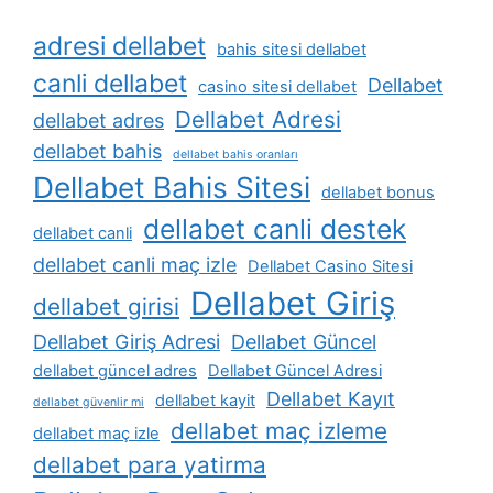
adresi dellabet
bahis sitesi dellabet
canli dellabet
Dellabet
casino sitesi dellabet
Dellabet Adresi
dellabet adres
dellabet bahis
dellabet bahis oranları
Dellabet Bahis Sitesi
dellabet bonus
dellabet canli destek
dellabet canli
dellabet canli maç izle
Dellabet Casino Sitesi
Dellabet Giriş
dellabet girisi
Dellabet Giriş Adresi
Dellabet Güncel
dellabet güncel adres
Dellabet Güncel Adresi
Dellabet Kayıt
dellabet kayit
dellabet güvenlir mi
dellabet maç izleme
dellabet maç izle
dellabet para yatirma