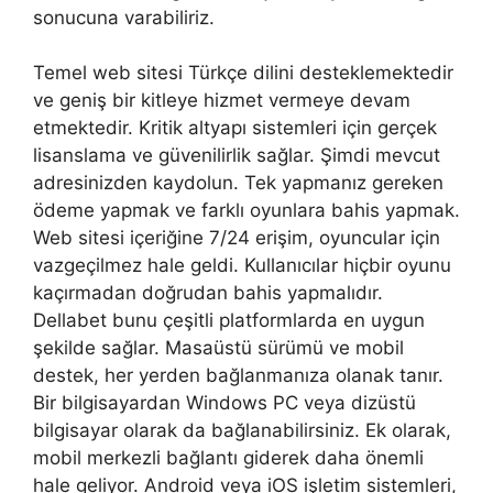
sonucuna varabiliriz.
Temel web sitesi Türkçe dilini desteklemektedir
ve geniş bir kitleye hizmet vermeye devam
etmektedir. Kritik altyapı sistemleri için gerçek
lisanslama ve güvenilirlik sağlar. Şimdi mevcut
adresinizden kaydolun. Tek yapmanız gereken
ödeme yapmak ve farklı oyunlara bahis yapmak.
Web sitesi içeriğine 7/24 erişim, oyuncular için
vazgeçilmez hale geldi. Kullanıcılar hiçbir oyunu
kaçırmadan doğrudan bahis yapmalıdır.
Dellabet bunu çeşitli platformlarda en uygun
şekilde sağlar. Masaüstü sürümü ve mobil
destek, her yerden bağlanmanıza olanak tanır.
Bir bilgisayardan Windows PC veya dizüstü
bilgisayar olarak da bağlanabilirsiniz. Ek olarak,
mobil merkezli bağlantı giderek daha önemli
hale geliyor. Android veya iOS işletim sistemleri,