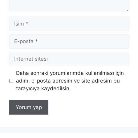
İsim
E-
posta
İnternet
sitesi
Daha sonraki yorumlarımda kullanılması için
adım, e-posta adresim ve site adresim bu
tarayıcıya kaydedilsin.