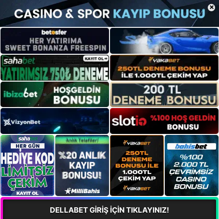
×
DELLABET GİRİŞ İÇİN TIKLAYINIZ!