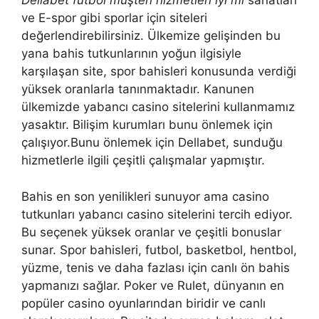
Dellabet futbol müşteri hizmetleri iyi mi
sanatları
ve E-spor gibi sporlar için siteleri
değerlendirebilirsiniz. Ülkemize gelişinden bu
yana bahis tutkunlarının yoğun ilgisiyle
karşılaşan site, spor bahisleri konusunda verdiği
yüksek oranlarla tanınmaktadır. Kanunen
ülkemizde yabancı casino sitelerini kullanmamız
yasaktır. Bilişim kurumları bunu önlemek için
çalışıyor.Bunu önlemek için Dellabet, sunduğu
hizmetlerle ilgili çeşitli çalışmalar yapmıştır.
Bahis en son yenilikleri sunuyor ama casino
tutkunları yabancı casino sitelerini tercih ediyor.
Bu seçenek yüksek oranlar ve çeşitli bonuslar
sunar. Spor bahisleri, futbol, ​​basketbol, ​​hentbol,
​​yüzme, tenis ve daha fazlası için canlı ön bahis
yapmanızı sağlar. Poker ve Rulet, dünyanın en
popüler casino oyunlarından biridir ve canlı