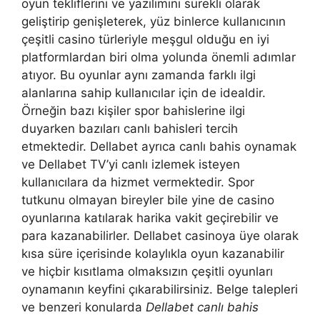
oyun tekliflerini ve yazılımını sürekli olarak
geliştirip genişleterek, yüz binlerce kullanıcının
çeşitli casino türleriyle meşgul olduğu en iyi
platformlardan biri olma yolunda önemli adımlar
atıyor. Bu oyunlar aynı zamanda farklı ilgi
alanlarına sahip kullanıcılar için de idealdir.
Örneğin bazı kişiler spor bahislerine ilgi
duyarken bazıları canlı bahisleri tercih
etmektedir. Dellabet ayrıca canlı bahis oynamak
ve Dellabet TV’yi canlı izlemek isteyen
kullanıcılara da hizmet vermektedir. Spor
tutkunu olmayan bireyler bile yine de casino
oyunlarına katılarak harika vakit geçirebilir ve
para kazanabilirler. Dellabet casinoya üye olarak
kısa süre içerisinde kolaylıkla oyun kazanabilir
ve hiçbir kısıtlama olmaksızın çeşitli oyunları
oynamanın keyfini çıkarabilirsiniz. Belge talepleri
ve benzeri konularda
Dellabet canlı bahis