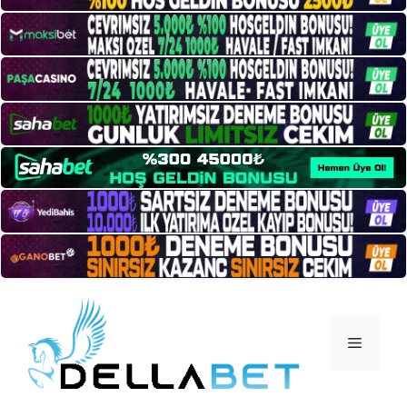
İçeriğe
atla
Menü