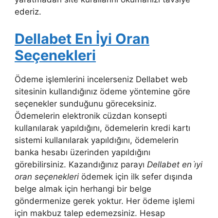
ederiz.
Dellabet En İyi Oran
Seçenekleri
Ödeme işlemlerini incelerseniz Dellabet web
sitesinin kullandığınız ödeme yöntemine göre
seçenekler sunduğunu göreceksiniz.
Ödemelerin elektronik cüzdan konsepti
kullanılarak yapıldığını, ödemelerin kredi kartı
sistemi kullanılarak yapıldığını, ödemelerin
banka hesabı üzerinden yapıldığını
görebilirsiniz. Kazandığınız parayı
Dellabet en i̇yi
oran seçenekleri
ödemek için ilk sefer dışında
belge almak için herhangi bir belge
göndermenize gerek yoktur. Her ödeme işlemi
için makbuz talep edemezsiniz. Hesap