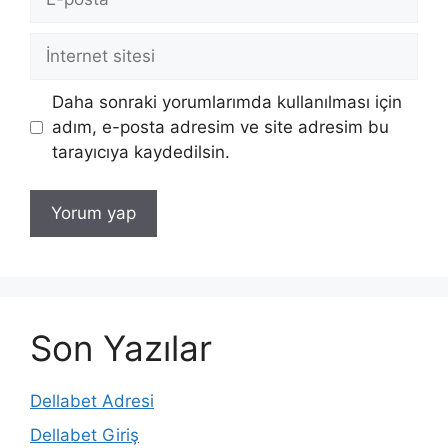
posta
İnternet
sitesi
Daha sonraki yorumlarımda kullanılması için
adım, e-posta adresim ve site adresim bu
tarayıcıya kaydedilsin.
Son Yazılar
Dellabet Adresi
Dellabet Giriş