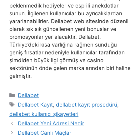
beklenmedik hediyeler ve esprili anekdotlar
sunun. İlgilenen kullanıcılar bu ayrıcalıklardan
yararlanabilirler. Dellabet web sitesinde düzenli
olarak sık sık güncellenen yeni bonuslar ve
promosyonlar yer alacaktır. Dellabet,
Türkiye’deki kısa varlığına rağmen sunduğu
geniş fırsatlar nedeniyle kullanıcılar tarafından
şimdiden büyük ilgi görmüş ve casino
sektörünün önde gelen markalarından biri haline
gelmiştir.
Kategoriler
Dellabet
Etiketler
Dellabet Kayıt
,
dellabet kayıt prosedürü
,
dellabet kullanıcı şikayetleri
Dellabet Yeni Adresi Nedir
Dellabet Canlı Maçlar