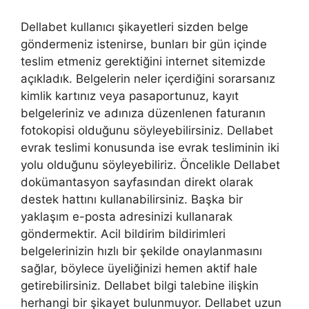
Dellabet kullanıcı şikayetleri sizden belge
göndermeniz istenirse, bunları bir gün içinde
teslim etmeniz gerektiğini internet sitemizde
açıkladık. Belgelerin neler içerdiğini sorarsanız
kimlik kartınız veya pasaportunuz, kayıt
belgeleriniz ve adınıza düzenlenen faturanın
fotokopisi olduğunu söyleyebilirsiniz. Dellabet
evrak teslimi konusunda ise evrak tesliminin iki
yolu olduğunu söyleyebiliriz. Öncelikle Dellabet
dokümantasyon sayfasından direkt olarak
destek hattını kullanabilirsiniz. Başka bir
yaklaşım e-posta adresinizi kullanarak
göndermektir. Acil bildirim bildirimleri
belgelerinizin hızlı bir şekilde onaylanmasını
sağlar, böylece üyeliğinizi hemen aktif hale
getirebilirsiniz. Dellabet bilgi talebine ilişkin
herhangi bir şikayet bulunmuyor. Dellabet uzun