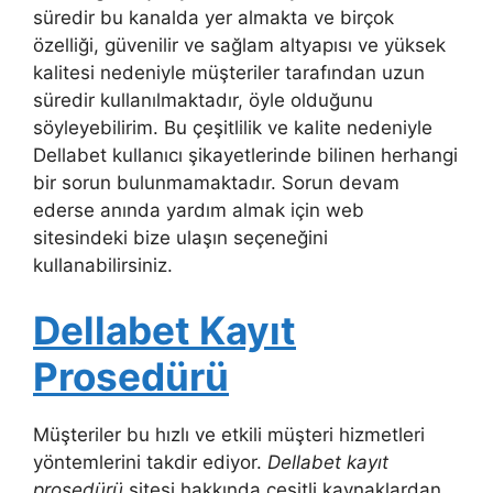
süredir bu kanalda yer almakta ve birçok
özelliği, güvenilir ve sağlam altyapısı ve yüksek
kalitesi nedeniyle müşteriler tarafından uzun
süredir kullanılmaktadır, öyle olduğunu
söyleyebilirim. Bu çeşitlilik ve kalite nedeniyle
Dellabet kullanıcı şikayetlerinde bilinen herhangi
bir sorun bulunmamaktadır. Sorun devam
ederse anında yardım almak için web
sitesindeki bize ulaşın seçeneğini
kullanabilirsiniz.
Dellabet Kayıt
Prosedürü
Müşteriler bu hızlı ve etkili müşteri hizmetleri
yöntemlerini takdir ediyor.
Dellabet kayıt
prosedürü
sitesi hakkında çeşitli kaynaklardan