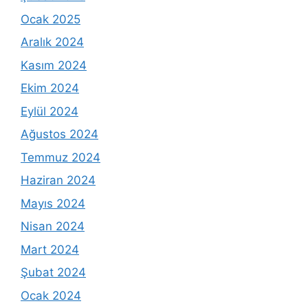
Ocak 2025
Aralık 2024
Kasım 2024
Ekim 2024
Eylül 2024
Ağustos 2024
Temmuz 2024
Haziran 2024
Mayıs 2024
Nisan 2024
Mart 2024
Şubat 2024
Ocak 2024