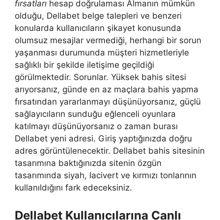
fırsatları
hesap doğrulaması Almanın mümkün
olduğu, Dellabet belge talepleri ve benzeri
konularda kullanıcıların şikayet konusunda
olumsuz mesajlar vermediği, herhangi bir sorun
yaşanması durumunda müşteri hizmetleriyle
sağlıklı bir şekilde iletişime geçildiği
görülmektedir. Sorunlar. Yüksek bahis sitesi
arıyorsanız, günde en az maçlara bahis yapma
fırsatından yararlanmayı düşünüyorsanız, güçlü
sağlayıcıların sunduğu eğlenceli oyunlara
katılmayı düşünüyorsanız o zaman burası
Dellabet yeni adresi. Giriş yaptığınızda doğru
adres görüntülenecektir. Dellabet bahis sitesinin
tasarımına baktığınızda sitenin özgün
tasarımında siyah, lacivert ve kırmızı tonlarının
kullanıldığını fark edeceksiniz.
Dellabet Kullanıcılarına Canlı