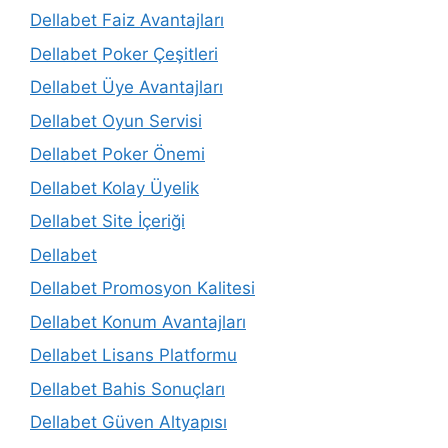
Dellabet Faiz Avantajları
Dellabet Poker Çeşitleri
Dellabet Üye Avantajları
Dellabet Oyun Servisi
Dellabet Poker Önemi
Dellabet Kolay Üyelik
Dellabet Site İçeriği
Dellabet
Dellabet Promosyon Kalitesi
Dellabet Konum Avantajları
Dellabet Lisans Platformu
Dellabet Bahis Sonuçları
Dellabet Güven Altyapısı