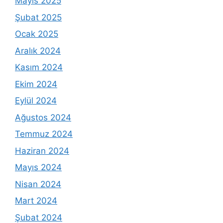
Mayıs 2025
Şubat 2025
Ocak 2025
Aralık 2024
Kasım 2024
Ekim 2024
Eylül 2024
Ağustos 2024
Temmuz 2024
Haziran 2024
Mayıs 2024
Nisan 2024
Mart 2024
Şubat 2024