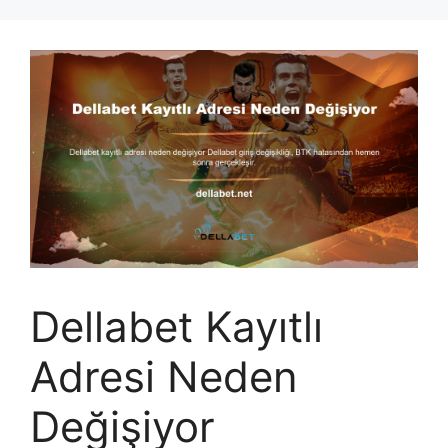
Dellabet Kayıtlı
Adresi Neden
Değişiyor