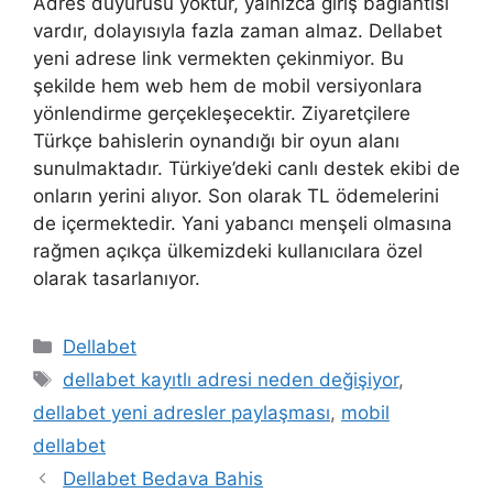
Adres duyurusu yoktur, yalnızca giriş bağlantısı
vardır, dolayısıyla fazla zaman almaz. Dellabet
yeni adrese link vermekten çekinmiyor. Bu
şekilde hem web hem de mobil versiyonlara
yönlendirme gerçekleşecektir. Ziyaretçilere
Türkçe bahislerin oynandığı bir oyun alanı
sunulmaktadır. Türkiye’deki canlı destek ekibi de
onların yerini alıyor. Son olarak TL ödemelerini
de içermektedir. Yani yabancı menşeli olmasına
rağmen açıkça ülkemizdeki kullanıcılara özel
olarak tasarlanıyor.
Kategoriler
Dellabet
Etiketler
dellabet kayıtlı adresi neden değişiyor
,
dellabet yeni adresler paylaşması
,
mobil
dellabet
Dellabet Bedava Bahis