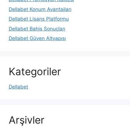
Dellabet Konum Avantajları
Dellabet Lisans Platformu
Dellabet Bahis Sonuçları
Dellabet Güven Altyapısı
Kategoriler
Dellabet
Arşivler