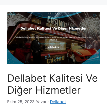
Dellabet Kalitesi Ve
Diğer Hizmetler
Ekim 25, 2023
Yazarı:
Dellabet