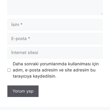
İsim
E-
posta
İnternet
sitesi
Daha sonraki yorumlarımda kullanılması için
adım, e-posta adresim ve site adresim bu
tarayıcıya kaydedilsin.