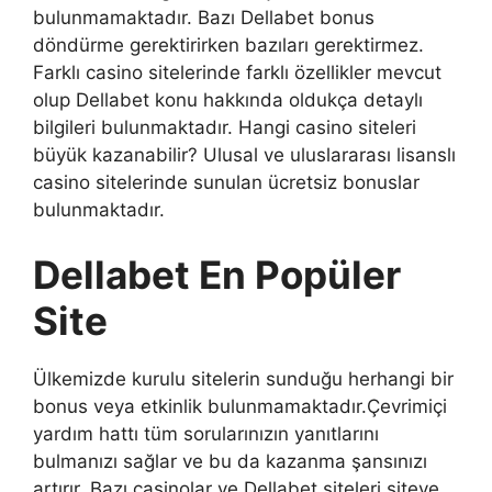
bulunmamaktadır. Bazı Dellabet bonus
döndürme gerektirirken bazıları gerektirmez.
Farklı casino sitelerinde farklı özellikler mevcut
olup Dellabet konu hakkında oldukça detaylı
bilgileri bulunmaktadır. Hangi casino siteleri
büyük kazanabilir? Ulusal ve uluslararası lisanslı
casino sitelerinde sunulan ücretsiz bonuslar
bulunmaktadır.
Dellabet En Popüler
Site
Ülkemizde kurulu sitelerin sunduğu herhangi bir
bonus veya etkinlik bulunmamaktadır.Çevrimiçi
yardım hattı tüm sorularınızın yanıtlarını
bulmanızı sağlar ve bu da kazanma şansınızı
artırır. Bazı casinolar ve Dellabet siteleri siteye