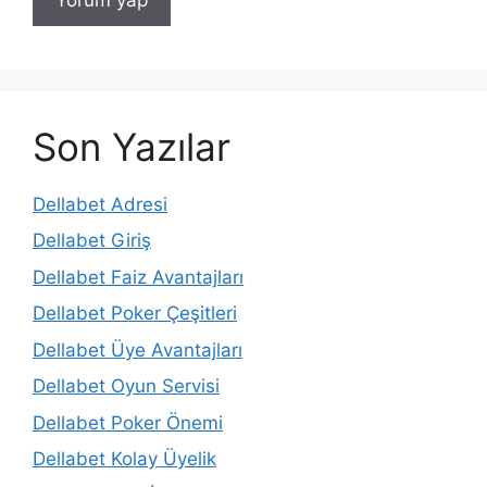
Son Yazılar
Dellabet Adresi
Dellabet Giriş
Dellabet Faiz Avantajları
Dellabet Poker Çeşitleri
Dellabet Üye Avantajları
Dellabet Oyun Servisi
Dellabet Poker Önemi
Dellabet Kolay Üyelik