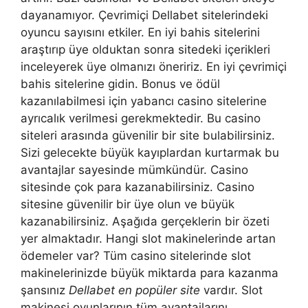
dayanamıyor. Çevrimiçi Dellabet sitelerindeki
oyuncu sayısını etkiler. En iyi bahis sitelerini
araştırıp üye olduktan sonra sitedeki içerikleri
inceleyerek üye olmanızı öneririz. En iyi çevrimiçi
bahis sitelerine gidin. Bonus ve ödül
kazanılabilmesi için yabancı casino sitelerine
ayrıcalık verilmesi gerekmektedir. Bu casino
siteleri arasında güvenilir bir site bulabilirsiniz.
Sizi gelecekte büyük kayıplardan kurtarmak bu
avantajlar sayesinde mümkündür. Casino
sitesinde çok para kazanabilirsiniz. Casino
sitesine güvenilir bir üye olun ve büyük
kazanabilirsiniz. Aşağıda gerçeklerin bir özeti
yer almaktadır. Hangi slot makinelerinde artan
ödemeler var? Tüm casino sitelerinde slot
makinelerinizde büyük miktarda para kazanma
şansınız
Dellabet en popüler site
vardır. Slot
makinesi oyunlarının tüm avantajlarını