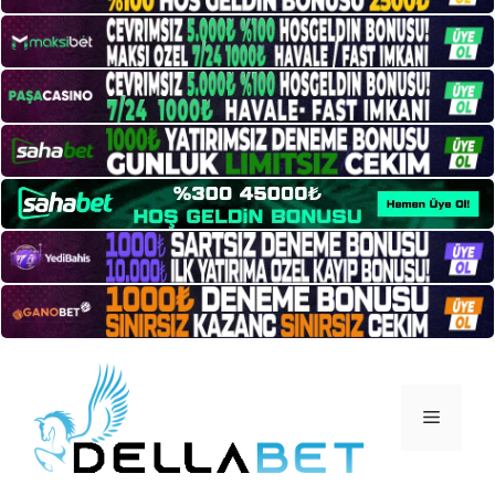
İçeriğe
atla
Menü