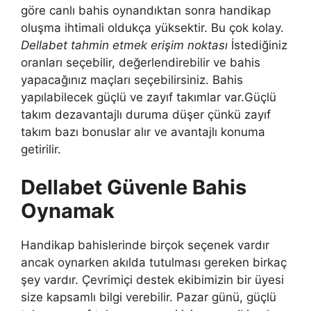
göre canlı bahis oynandıktan sonra handikap
oluşma ihtimali oldukça yüksektir. Bu çok kolay.
Dellabet tahmin etmek erişim noktası
İstediğiniz
oranları seçebilir, değerlendirebilir ve bahis
yapacağınız maçları seçebilirsiniz. Bahis
yapılabilecek güçlü ve zayıf takımlar var.Güçlü
takım dezavantajlı duruma düşer çünkü zayıf
takım bazı bonuslar alır ve avantajlı konuma
getirilir.
Dellabet Güvenle Bahis
Oynamak
Handikap bahislerinde birçok seçenek vardır
ancak oynarken akılda tutulması gereken birkaç
şey vardır. Çevrimiçi destek ekibimizin bir üyesi
size kapsamlı bilgi verebilir. Pazar günü, güçlü