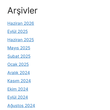
Arşivler
Haziran 2026
Eylül 2025
Haziran 2025
Mayıs 2025
Şubat 2025
Ocak 2025
Aralık 2024
Kasım 2024
Ekim 2024
Eylül 2024
Ağustos 2024