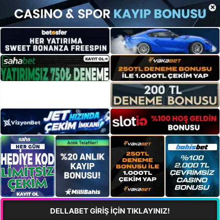
×
DELLABET GİRİŞ İÇİN TIKLAYINIZ!