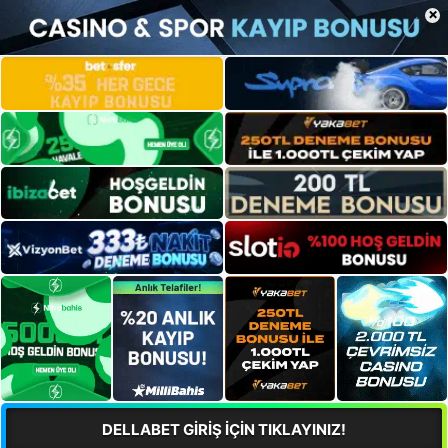
×
DELLABET GİRİŞ İÇİN TIKLAYINIZ!