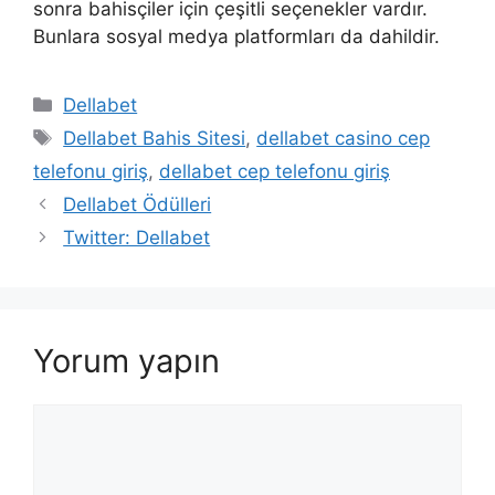
sonra bahisçiler için çeşitli seçenekler vardır.
Bunlara sosyal medya platformları da dahildir.
Kategoriler
Dellabet
Etiketler
Dellabet Bahis Sitesi
,
dellabet casino cep
telefonu giriş
,
dellabet cep telefonu giriş
Dellabet Ödülleri
Twitter: Dellabet
Yorum yapın
Yorum