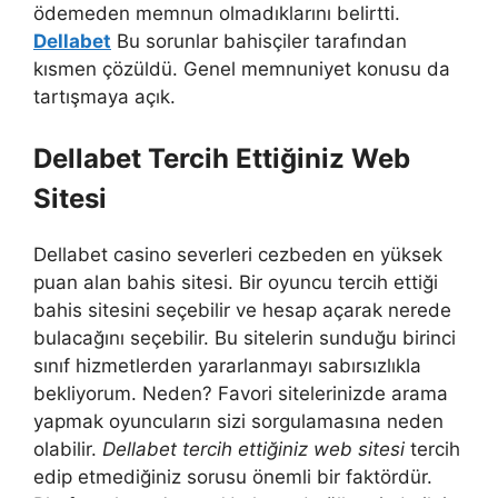
ödemeden memnun olmadıklarını belirtti.
Dellabet
Bu sorunlar bahisçiler tarafından
kısmen çözüldü. Genel memnuniyet konusu da
tartışmaya açık.
Dellabet Tercih Ettiğiniz Web
Sitesi
Dellabet casino severleri cezbeden en yüksek
puan alan bahis sitesi. Bir oyuncu tercih ettiği
bahis sitesini seçebilir ve hesap açarak nerede
bulacağını seçebilir. Bu sitelerin sunduğu birinci
sınıf hizmetlerden yararlanmayı sabırsızlıkla
bekliyorum. Neden? Favori sitelerinizde arama
yapmak oyuncuların sizi sorgulamasına neden
olabilir.
Dellabet tercih ettiğiniz web sitesi
tercih
edip etmediğiniz sorusu önemli bir faktördür.