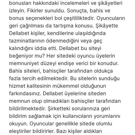
bonusları hakkındaki incelemeleri ve şikâyetleri
izleyin. Fikirler sunuldu. Sonuçta, bahis ve
bonus seçenekleri bol çeşitliliktedir. Oyuncuların
geri çağrılması da tartışma konusu. Şikâyette
Dellabet kişiler, kendilerine ulaşıldığında
tazminatlarının ödenmediğini veya geç
kalındığını iddia etti. Dellabet bu siteyi
beğeniyor mu? Her sitedeki oyuncu üyelerin
memnuniyet düzeyi endişe verici bir konudur.
Bahis siteleri, bahisçiler tarafından oldukça
fazla tercih edilmektedir. Bu sitelerin sunduğu
hizmet kalitesinin mükemmel olduğunun
farkındasınız. Dellabet üyelerine siteden
memnun olup olmadıkları bahisçiler tarafından
bildirilmektedir. Şirketteki sorularınıza geri
bildirim sağlamak için kullanıcıların yorumlarını
okuyun. Oyuncular genellikle sitede olumlu
eleştiriler bildirirler. Bazı kişiler aldıkları