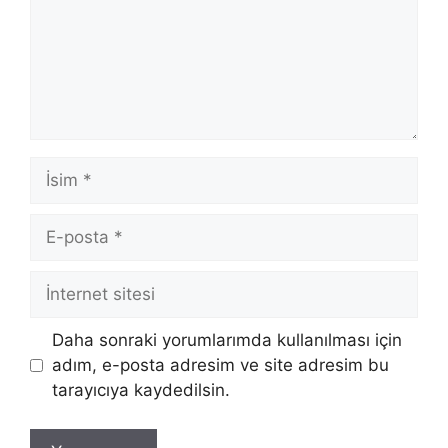
İsim
E-
posta
İnternet
sitesi
Daha sonraki yorumlarımda kullanılması için
adım, e-posta adresim ve site adresim bu
tarayıcıya kaydedilsin.