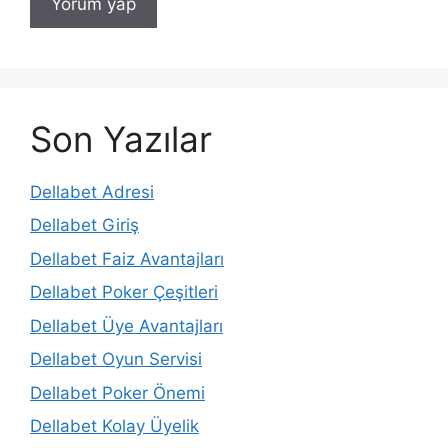
Son Yazılar
Dellabet Adresi
Dellabet Giriş
Dellabet Faiz Avantajları
Dellabet Poker Çeşitleri
Dellabet Üye Avantajları
Dellabet Oyun Servisi
Dellabet Poker Önemi
Dellabet Kolay Üyelik