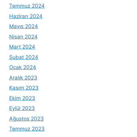
Temmuz 2024
Haziran 2024
Mayıs 2024
Nisan 2024
Mart 2024
Şubat 2024
Ocak 2024
Aralık 2023
Kasım 2023
Ekim 2023
Eylül 2023
Ağustos 2023
Temmuz 2023