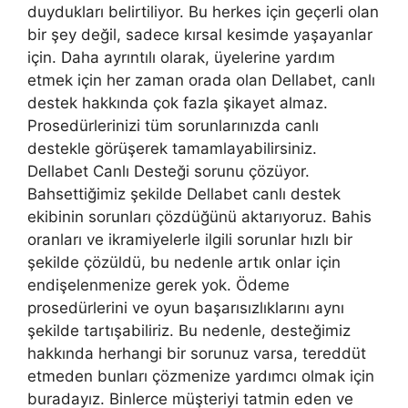
duydukları belirtiliyor. Bu herkes için geçerli olan
bir şey değil, sadece kırsal kesimde yaşayanlar
için. Daha ayrıntılı olarak, üyelerine yardım
etmek için her zaman orada olan Dellabet, canlı
destek hakkında çok fazla şikayet almaz.
Prosedürlerinizi tüm sorunlarınızda canlı
destekle görüşerek tamamlayabilirsiniz.
Dellabet Canlı Desteği sorunu çözüyor.
Bahsettiğimiz şekilde Dellabet canlı destek
ekibinin sorunları çözdüğünü aktarıyoruz. Bahis
oranları ve ikramiyelerle ilgili sorunlar hızlı bir
şekilde çözüldü, bu nedenle artık onlar için
endişelenmenize gerek yok. Ödeme
prosedürlerini ve oyun başarısızlıklarını aynı
şekilde tartışabiliriz. Bu nedenle, desteğimiz
hakkında herhangi bir sorunuz varsa, tereddüt
etmeden bunları çözmenize yardımcı olmak için
buradayız. Binlerce müşteriyi tatmin eden ve