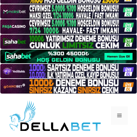
İçeriğe
atla
Menü