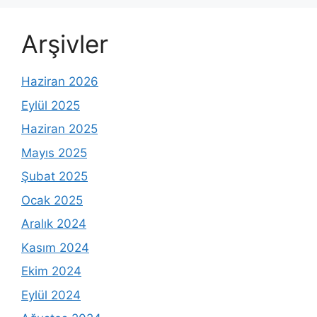
Arşivler
Haziran 2026
Eylül 2025
Haziran 2025
Mayıs 2025
Şubat 2025
Ocak 2025
Aralık 2024
Kasım 2024
Ekim 2024
Eylül 2024