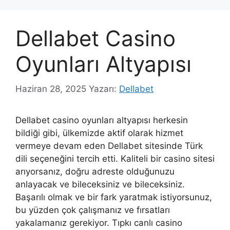
Dellabet Casino
Oyunları Altyapısı
Haziran 28, 2025
Yazarı:
Dellabet
Dellabet casino oyunları altyapısı herkesin
bildiği gibi, ülkemizde aktif olarak hizmet
vermeye devam eden Dellabet sitesinde Türk
dili seçeneğini tercih etti. Kaliteli bir casino sitesi
arıyorsanız, doğru adreste olduğunuzu
anlayacak ve bileceksiniz ve bileceksiniz.
Başarılı olmak ve bir fark yaratmak istiyorsunuz,
bu yüzden çok çalışmanız ve fırsatları
yakalamanız gerekiyor. Tıpkı canlı casino