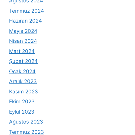
Ağustos 2024
Temmuz 2024
Haziran 2024
Mayıs 2024
Nisan 2024
Mart 2024
Şubat 2024
Ocak 2024
Aralık 2023
Kasım 2023
Ekim 2023
Eylül 2023
Ağustos 2023
Temmuz 2023