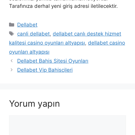
Tarafınıza derhal yeni giriş adresi iletilecektir.
Kategoriler
Dellabet
Etiketler
canli dellabet
,
dellabet canlı destek hizmet
kalitesi casino oyunları altyapısı
,
dellabet casino
oyunları altyapısı
Dellabet Bahis Sitesi Oyunları
Dellabet Vip Bahisçileri
Yorum yapın
Yorum