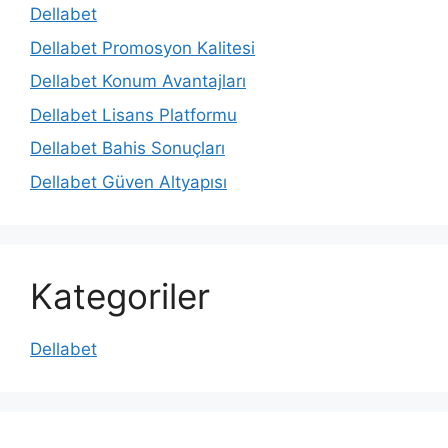
Dellabet
Dellabet Promosyon Kalitesi
Dellabet Konum Avantajları
Dellabet Lisans Platformu
Dellabet Bahis Sonuçları
Dellabet Güven Altyapısı
Kategoriler
Dellabet