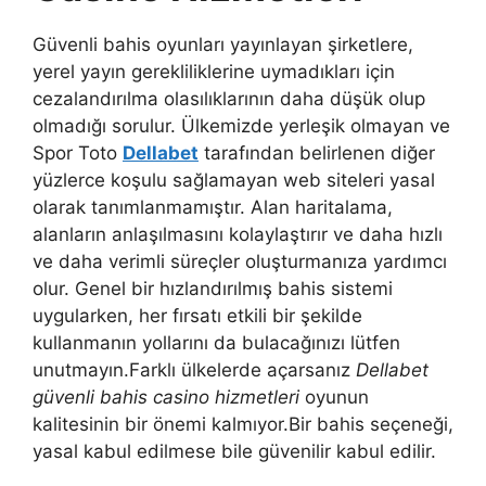
Güvenli bahis oyunları yayınlayan şirketlere,
yerel yayın gerekliliklerine uymadıkları için
cezalandırılma olasılıklarının daha düşük olup
olmadığı sorulur. Ülkemizde yerleşik olmayan ve
Spor Toto
Dellabet
tarafından belirlenen diğer
yüzlerce koşulu sağlamayan web siteleri yasal
olarak tanımlanmamıştır. Alan haritalama,
alanların anlaşılmasını kolaylaştırır ve daha hızlı
ve daha verimli süreçler oluşturmanıza yardımcı
olur. Genel bir hızlandırılmış bahis sistemi
uygularken, her fırsatı etkili bir şekilde
kullanmanın yollarını da bulacağınızı lütfen
unutmayın.Farklı ülkelerde açarsanız
Dellabet
güvenli bahis casino hizmetleri
oyunun
kalitesinin bir önemi kalmıyor.Bir bahis seçeneği,
yasal kabul edilmese bile güvenilir kabul edilir.