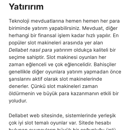
Yatırırım
Teknoloji mevduatlarına hemen hemen her para
biriminde yatırım yapabilirsiniz. Mevduat, diğer
herhangi bir finansal işlem kadar hızlı yapılır. En
popüler slot makineleri arasında yer alan
Dellabet nasıl para yatırırım
oldukça kaliteli bir
seçime sahiptir. Slot makinesi oyunları her
zaman eğlenceli ve çok eğlencelidir. Bahisçiler
genellikle diğer oyunlara yatırım yapmadan önce
şanslarını aktif olarak slot makinelerinde
denerler. Çünkü slot makineleri zaman
öldürmenin ve büyük para kazanmanın etkili bir
yoludur.
Dellabet web sitesinde, sistemlerinde yerleşik
çok iyi slot temalı oyunlar var. Sitede hesabı
bulunan oyuncuların büyük bir çoğunluğu ünlü