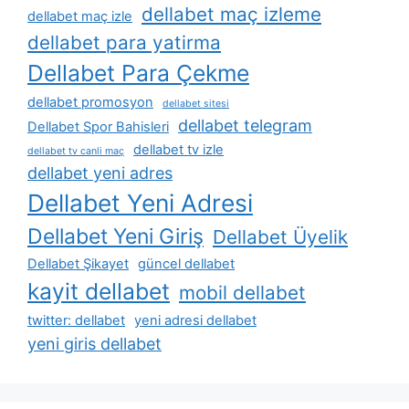
dellabet maç izleme
dellabet maç izle
dellabet para yatirma
Dellabet Para Çekme
dellabet promosyon
dellabet sitesi
dellabet telegram
Dellabet Spor Bahisleri
dellabet tv izle
dellabet tv canli maç
dellabet yeni adres
Dellabet Yeni Adresi
Dellabet Yeni Giriş
Dellabet Üyelik
Dellabet Şikayet
güncel dellabet
kayit dellabet
mobil dellabet
twitter: dellabet
yeni adresi dellabet
yeni giris dellabet