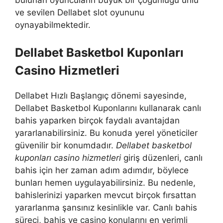
ve sevilen Dellabet slot oyununu
oynayabilmektedir.
Dellabet Basketbol Kuponları
Casino Hizmetleri
Dellabet Hızlı Başlangıç ​​dönemi sayesinde,
Dellabet Basketbol Kuponlarını kullanarak canlı
bahis yaparken birçok faydalı avantajdan
yararlanabilirsiniz. Bu konuda yerel yöneticiler
güvenilir bir konumdadır.
Dellabet basketbol
kuponları casino hizmetleri
giriş düzenleri, canlı
bahis için her zaman adım adımdır, böylece
bunları hemen uygulayabilirsiniz. Bu nedenle,
bahislerinizi yaparken mevcut birçok fırsattan
yararlanma şansınız kesinlikle var. Canlı bahis
süreci, bahis ve casino konularını en verimli