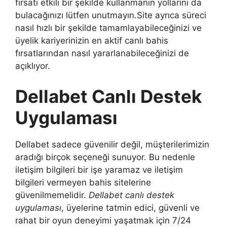
fırsatı etkili bir şekilde kullanmanın yollarını da
bulacağınızı lütfen unutmayın.Site ayrıca süreci
nasıl hızlı bir şekilde tamamlayabileceğinizi ve
üyelik kariyerinizin en aktif canlı bahis
fırsatlarından nasıl yararlanabileceğinizi de
açıklıyor.
Dellabet Canlı Destek
Uygulaması
Dellabet sadece güvenilir değil, müşterilerimizin
aradığı birçok seçeneği sunuyor. Bu nedenle
iletişim bilgileri bir işe yaramaz ve iletişim
bilgileri vermeyen bahis sitelerine
güvenilmemelidir.
Dellabet canlı destek
uygulaması
, üyelerine tatmin edici, güvenli ve
rahat bir oyun deneyimi yaşatmak için 7/24