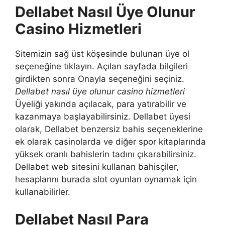
Dellabet Nasıl Üye Olunur
Casino Hizmetleri
Sitemizin sağ üst köşesinde bulunan üye ol
seçeneğine tıklayın. Açılan sayfada bilgileri
girdikten sonra Onayla seçeneğini seçiniz.
Dellabet nasıl üye olunur casino hizmetleri
Üyeliği yakında açılacak, para yatırabilir ve
kazanmaya başlayabilirsiniz. Dellabet üyesi
olarak, Dellabet benzersiz bahis seçeneklerine
ek olarak casinolarda ve diğer spor kitaplarında
yüksek oranlı bahislerin tadını çıkarabilirsiniz.
Dellabet web sitesini kullanan bahisçiler,
hesaplarını burada slot oyunları oynamak için
kullanabilirler.
Dellabet Nasıl Para