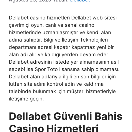
Dellabet casino hizmetleri Dellabet web sitesi
çevrimiçi oyun, canlı ve sanal casino
hizmetlerinde uzmanlaşmıştır ve kendi alan
adına sahiptir. Bilgi ve İletişim Teknolojileri
departmanı adresi kapatır kapatmaz yeni bir
alan adı alır ve kaldığı yerden devam eder.
Dellabet adresinin listede yer almamasının asıl
sebebi ise Spor Toto lisansına sahip olmaması.
Dellabet alan adlarıyla ilgili en son bilgiler için
lütfen site adını kontrol edin ve kaldırma
talebinde bulunmak için müşteri hizmetleriyle
iletişime geçin.
Dellabet Güvenli Bahis
Casino Hizmetleri