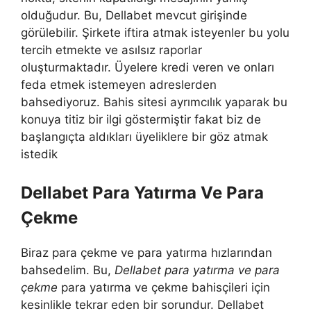
olduğudur. Bu, Dellabet mevcut girişinde
görülebilir. Şirkete iftira atmak isteyenler bu yolu
tercih etmekte ve asılsız raporlar
oluşturmaktadır. Üyelere kredi veren ve onları
feda etmek istemeyen adreslerden
bahsediyoruz. Bahis sitesi ayrımcılık yaparak bu
konuya titiz bir ilgi göstermiştir fakat biz de
başlangıçta aldıkları üyeliklere bir göz atmak
istedik
Dellabet Para Yatırma Ve Para
Çekme
Biraz para çekme ve para yatırma hızlarından
bahsedelim. Bu,
Dellabet para yatırma ve para
çekme
para yatırma ve çekme bahisçileri için
kesinlikle tekrar eden bir sorundur. Dellabet