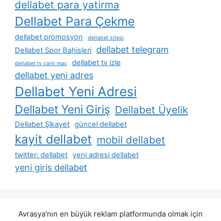
dellabet para yatirma
Dellabet Para Çekme
dellabet promosyon
dellabet sitesi
dellabet telegram
Dellabet Spor Bahisleri
dellabet tv izle
dellabet tv canli maç
dellabet yeni adres
Dellabet Yeni Adresi
Dellabet Yeni Giriş
Dellabet Üyelik
Dellabet Şikayet
güncel dellabet
kayit dellabet
mobil dellabet
twitter: dellabet
yeni adresi dellabet
yeni giris dellabet
Avrasya'nın en büyük reklam platformunda olmak için