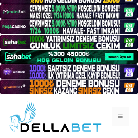
İçeriğe
atla
Menü