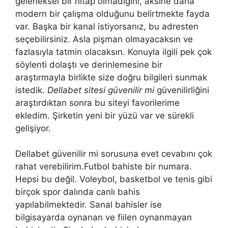
geleneksel bir hitap olmadığını, aksine daha
modern bir çalışma olduğunu belirtmekte fayda
var. Başka bir kanal istiyorsanız, bu adresten
seçebilirsiniz. Asla pişman olmayacaksın ve
fazlasıyla tatmin olacaksın. Konuyla ilgili pek çok
söylenti dolaştı ve derinlemesine bir
araştırmayla birlikte size doğru bilgileri sunmak
istedik.
Dellabet sitesi güvenilir mi
güvenilirliğini
araştırdıktan sonra bu siteyi favorilerime
ekledim. Şirketin yeni bir yüzü var ve sürekli
gelişiyor.
Dellabet güvenilir mi sorusuna evet cevabını çok
rahat verebilirim.Futbol bahiste bir numara.
Hepsi bu değil. Voleybol, basketbol ve tenis gibi
birçok spor dalında canlı bahis
yapılabilmektedir. Sanal bahisler ise
bilgisayarda oynanan ve fiilen oynanmayan