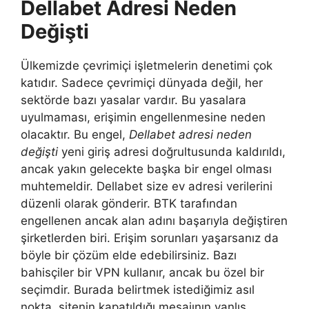
Dellabet Adresi Neden
Değişti
Ülkemizde çevrimiçi işletmelerin denetimi çok
katıdır. Sadece çevrimiçi dünyada değil, her
sektörde bazı yasalar vardır. Bu yasalara
uyulmaması, erişimin engellenmesine neden
olacaktır. Bu engel,
Dellabet adresi neden
değişti
yeni giriş adresi doğrultusunda kaldırıldı,
ancak yakın gelecekte başka bir engel olması
muhtemeldir. Dellabet size ev adresi verilerini
düzenli olarak gönderir. BTK tarafından
engellenen ancak alan adını başarıyla değiştiren
şirketlerden biri. Erişim sorunları yaşarsanız da
böyle bir çözüm elde edebilirsiniz. Bazı
bahisçiler bir VPN kullanır, ancak bu özel bir
seçimdir. Burada belirtmek istediğimiz asıl
nokta, sitenin kapatıldığı mesajının yanlış