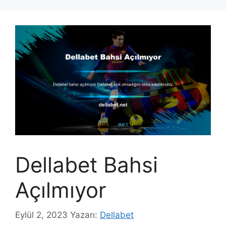
Dellabet Bahsi
Açılmıyor
Eylül 2, 2023
Yazarı:
Dellabet