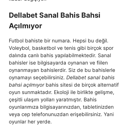
Dellabet Sanal Bahis Bahsi
Açılmıyor
Futbol bahiste bir numara. Hepsi bu değil.
Voleybol, basketbol ve tenis gibi birçok spor
dalında canlı bahis yapılabilmektedir. Sanal
bahisler ise bilgisayarda oynanan ve fiilen
oynanmayan bahislerdir. Siz de bu bahislerle
oynamayı seçebilirsiniz.
Dellabet sanal bahis
bahsi açılmıyor
bahis sitesi de birçok alternatif
oyun sunmaktadır. Ekoloji ile birlikte gelişme,
çeşitli ulaşım yolları yaratmıştır. Bahis
oyunlarımıza bilgisayarınızdan, tabletinizden
veya cep telefonunuzdan erişebilirsiniz. Yani
oyunlar her yerde.