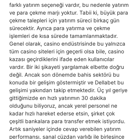
farklı yatırım seçeneği vardır, bu nedenle yatırım
ve para çekme marjı yoktur. Tabii ki, büyük para
çekme talepleri için yatırım süreci birkaç gün
sürecektir. Ayrıca para yatırma ve çekme
işlemleri de kısa sürede tamamlanmaktadır.
Genel olarak, casino endüstrisinde bu yalnızca
tüm casino siteleri için geçerli olsa bile, casino
kazası geçirdiklerini ifade eden kullanıcılar
vardır. Bir iki şikayeti yargılamak elbette doğru
değil. Ancak son dönemde bahis sektörü bu
konuda bir gelişim göstermiştir ve Dellabet bu
gelişimi yakından takip etmektedir. Üç yıl geriye
gittiğimizde en hızlı yatırımın 30 dakika
olduğunu biliyoruz, ancak yerel personel ne
kadar hızlı hareket ederse etsin, şirket çok
çeşitli bankalara para transfer etmek istiyordu.
Artık saniyeler içinde cevap verebilen yatırım
performansı, sanal cüzdan varlığı ile birleşince